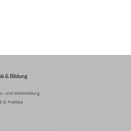
ob & Bildung
s- und Weiterbildung
b & Praktika