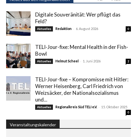
Digitale Souveränität: Wer pflügt das
Feld?
-
Redaktion
6. August 2026
Aktuelles
0
TELI-Jour-fixe: Mental Health in der Fish-
Bowl
-
Helmut Scheel
1. Juni 2026
Aktuelles
2
TELI-Jour-fixe – Kompromisse mit Hitler:
Werner Heisenberg, Carl Friedrich von
Weizsäcker, der Nationalsozialismus
und...
-
Regionalkreis Süd TELI e.V.
15. Oktober 2025
Aktuelles
0
Veranstaltungskalender