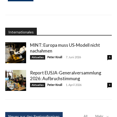
Internationales
MINT: Europa muss US-Modell nicht
nachahmen
-
Peter Knoll
7. Juni 2026
Aktuelles
0
Report EUSJA-Generalversammlung
2026: Aufbruchstimmung
-
Peter Knoll
1. April 2026
Aktuelles
0
Neues aus den Regionalkreisen
All
Mehr