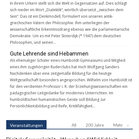
In ihrem Urkern stellt sich die Welt in Gegensätzen auf. Dies schlägt
sich nieder im Wort „Dialektik“, wörtlich übersetzt „zwischen dem
Sein“. Das ist ein Denkmodell, formuliert von unseren antik-
griechischen Vätern der Philosophie. Ihm unterliegen der
wissenschaftliche Erkenntnisdrang ebenso wie die parlamentarische
Demokratie. Um es mit Peter Sloterdijk (* 1947) dem deutschen
Philosophen, und seinen…
Gute Lehrende sind Hebammen
Als ehemaliger Schüler eines Humboldt-Gymnasiums und Mitglied
eines ihm zugehörigen Ruderclubs hat mich Wolfgang Sanders
Nachdenken über eine zeitgemäße Bildung für die heutige
Weltgesellschaft besonders angesprochen. Wilhelm von Humboldt ist
für den verdienten Professor i. R. der Erziehungswissenschaften ein
pädagogischer Leitgedanke für modernes Unterrichten. Im
humboldtschen humanistischen Geiste soll Bildung zur
Persönlichkeitsbildung und Reife, Kritikfähigkeit…
Veranstaltungen
All
200 Jahre
Mehr