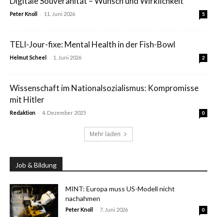
Digitale Souveränität – Wunsch und Wirklichkeit
-
Peter Knoll
11. Juni 2026
5
TELI-Jour-fixe: Mental Health in der Fish-Bowl
-
Helmut Scheel
1. Juni 2026
2
Wissenschaft im Nationalsozialismus: Kompromisse
mit Hitler
-
Redaktion
4. Dezember 2025
0
Mehr laden
Job & Bildung
MINT: Europa muss US-Modell nicht
nachahmen
-
Peter Knoll
7. Juni 2026
0