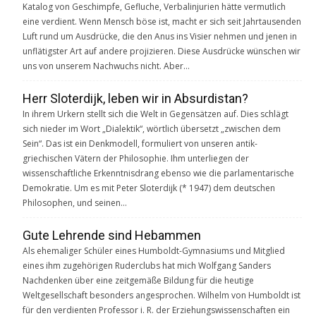
Katalog von Geschimpfe, Gefluche, Verbalinjurien hätte vermutlich
eine verdient. Wenn Mensch böse ist, macht er sich seit Jahrtausenden
Luft rund um Ausdrücke, die den Anus ins Visier nehmen und jenen in
unflätigster Art auf andere projizieren. Diese Ausdrücke wünschen wir
uns von unserem Nachwuchs nicht. Aber…
Herr Sloterdijk, leben wir in Absurdistan?
In ihrem Urkern stellt sich die Welt in Gegensätzen auf. Dies schlägt
sich nieder im Wort „Dialektik“, wörtlich übersetzt „zwischen dem
Sein“. Das ist ein Denkmodell, formuliert von unseren antik-
griechischen Vätern der Philosophie. Ihm unterliegen der
wissenschaftliche Erkenntnisdrang ebenso wie die parlamentarische
Demokratie. Um es mit Peter Sloterdijk (* 1947) dem deutschen
Philosophen, und seinen…
Gute Lehrende sind Hebammen
Als ehemaliger Schüler eines Humboldt-Gymnasiums und Mitglied
eines ihm zugehörigen Ruderclubs hat mich Wolfgang Sanders
Nachdenken über eine zeitgemäße Bildung für die heutige
Weltgesellschaft besonders angesprochen. Wilhelm von Humboldt ist
für den verdienten Professor i. R. der Erziehungswissenschaften ein