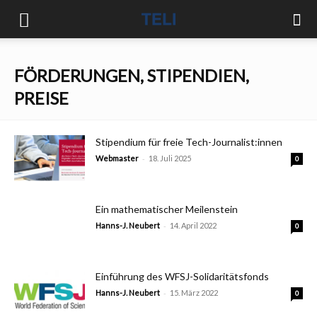
FÖRDERUNGEN, STIPENDIEN,
PREISE
Stipendium für freie Tech-Journalist:innen
-
Webmaster
18. Juli 2025
0
Ein mathematischer Meilenstein
-
Hanns-J. Neubert
14. April 2022
0
Einführung des WFSJ-Solidaritätsfonds
-
Hanns-J. Neubert
15. März 2022
0