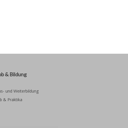
ob & Bildung
s- und Weiterbildung
b & Praktika