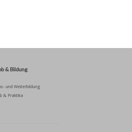
ob & Bildung
s- und Weiterbildung
b & Praktika