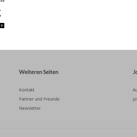
-
“
0
Weiteren Seiten
J
Kontakt
Au
Partner und Freunde
Jo
Newsletter