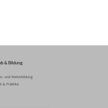
ob & Bildung
s- und Weiterbildung
b & Praktika