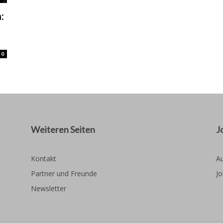
:
0
Weiteren Seiten
J
Kontakt
Au
Partner und Freunde
Jo
Newsletter