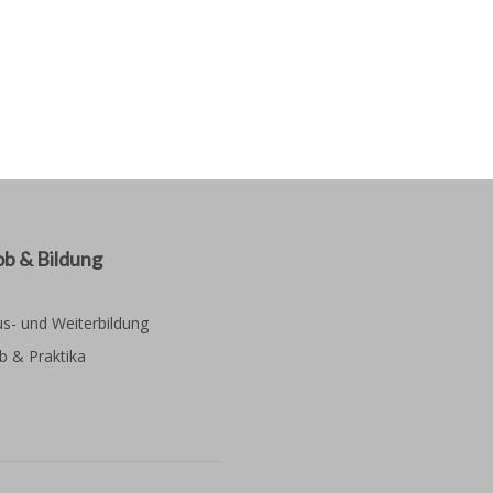
ob & Bildung
s- und Weiterbildung
b & Praktika