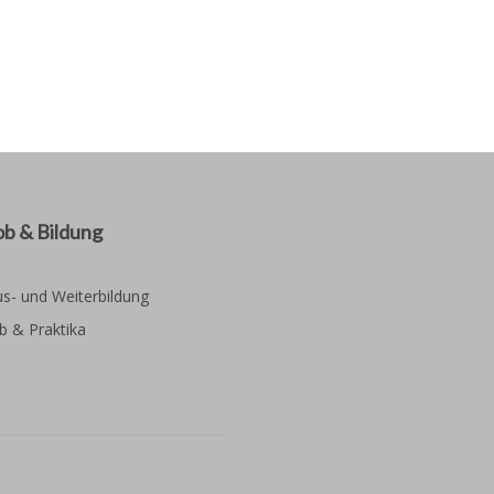
ob & Bildung
s- und Weiterbildung
b & Praktika