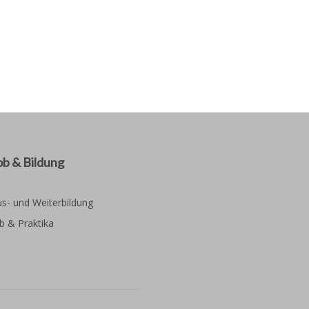
ob & Bildung
s- und Weiterbildung
b & Praktika