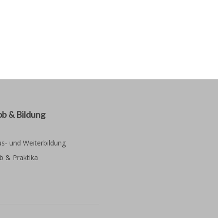
ob & Bildung
s- und Weiterbildung
b & Praktika