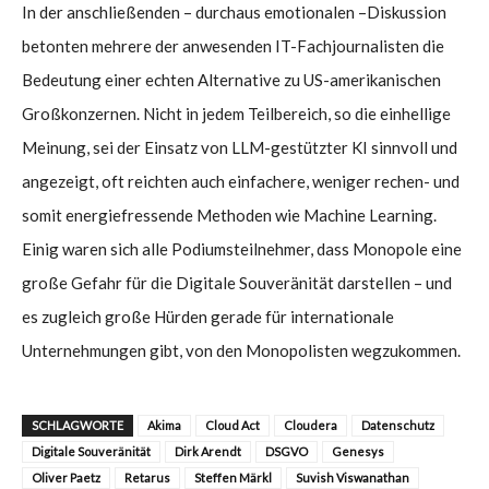
In der anschließenden – durchaus emotionalen –Diskussion
betonten mehrere der anwesenden IT-Fachjournalisten die
Bedeutung einer echten Alternative zu US-amerikanischen
Großkonzernen. Nicht in jedem Teilbereich, so die einhellige
Meinung, sei der Einsatz von LLM-gestützter KI sinnvoll und
angezeigt, oft reichten auch einfachere, weniger rechen- und
somit energiefressende Methoden wie Machine Learning.
Einig waren sich alle Podiumsteilnehmer, dass Monopole eine
große Gefahr für die Digitale Souveränität darstellen – und
es zugleich große Hürden gerade für internationale
Unternehmungen gibt, von den Monopolisten wegzukommen.
SCHLAGWORTE
Akima
Cloud Act
Cloudera
Datenschutz
Digitale Souveränität
Dirk Arendt
DSGVO
Genesys
Oliver Paetz
Retarus
Steffen Märkl
Suvish Viswanathan