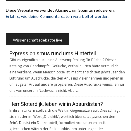
Diese Website verwendet Akismet, um Spam zu reduzieren.
Erfahre, wie deine Kommentardaten verarbeitet werden.
Wissenschaftsdebatte live
Expressionismus rund ums Hinterteil
Gibt es eigentlich auch eine Altersempfehlung für Bücher? Dieser
Katalog von Geschimpfe, Gefluche, Verbalinjurien hätte vermutlich
eine verdient. Wenn Mensch böse ist, macht er sich seit Jahrtausenden
Luft rund um Ausdrücke, die den Anus ins Visier nehmen und jenen in
unflätigster Art auf andere projizieren. Diese Ausdrücke wünschen wir
uns von unserem Nachwuchs nicht. Aber…
Herr Sloterdijk, leben wir in Absurdistan?
In ihrem Urkern stellt sich die Welt in Gegensätzen auf. Dies schlägt
sich nieder im Wort „Dialektik“, wörtlich übersetzt „zwischen dem
Sein“. Das ist ein Denkmodell, formuliert von unseren antik-
griechischen Vätern der Philosophie. Ihm unterliegen der