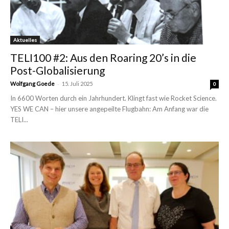
Aktuelles
TELI100 #2: Aus den Roaring 20’s in die
Post-Globalisierung
-
Wolfgang Goede
15. Juli 2025
0
In 6600 Worten durch ein Jahrhundert. Klingt fast wie Rocket Science.
YES WE CAN – hier unsere angepeilte Flugbahn: Am Anfang war die
TELI...