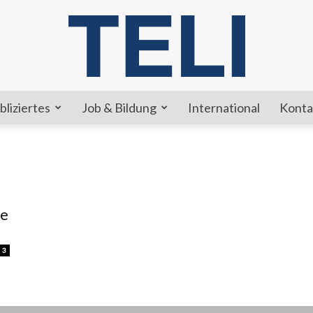
bliziertes
Job & Bildung
International
Konta
TELI
ie
3