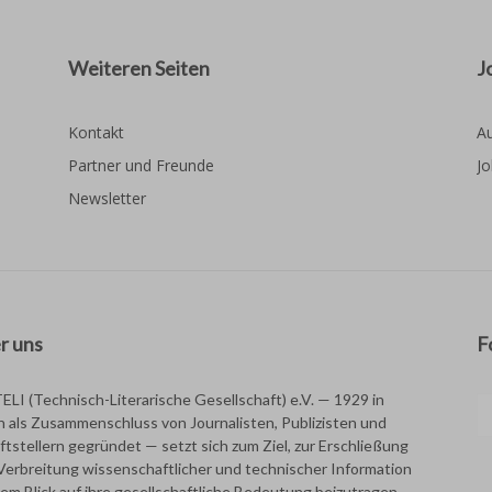
Weiteren Seiten
J
Kontakt
Au
Partner und Freunde
Jo
Newsletter
r uns
F
TELI (Technisch-Literarische Gesellschaft) e.V. — 1929 in
in als Zusammenschluss von Journalisten, Publizisten und
ftstellern gegründet — setzt sich zum Ziel, zur Erschließung
Verbreitung wissenschaftlicher und technischer Information
dem Blick auf ihre gesellschaftliche Bedeutung beizutragen.