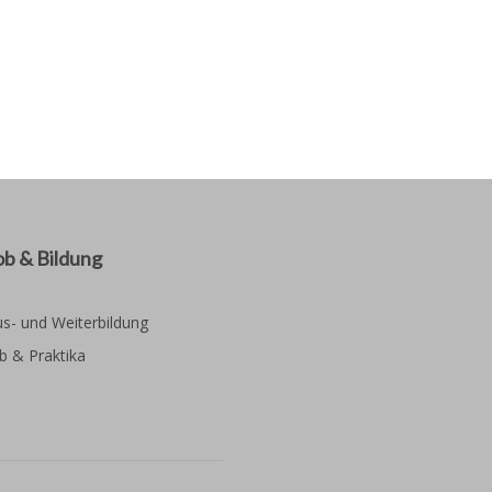
ob & Bildung
s- und Weiterbildung
b & Praktika