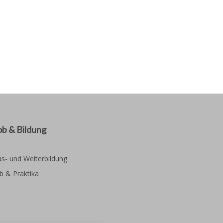
ob & Bildung
s- und Weiterbildung
b & Praktika