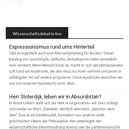
Wissenschaftsdebatte live
Expressionismus rund ums Hinterteil
Gibt es eigentlich auch eine Altersempfehlung für Bücher? Dieser
Katalog von Geschimpfe, Gefluche, Verbalinjurien hätte vermutlich
eine verdient. Wenn Mensch böse ist, macht er sich seit Jahrtausenden
Luft rund um Ausdrücke, die den Anus ins Visier nehmen und jenen in
unflätigster Art auf andere projizieren. Diese Ausdrücke wünschen wir
uns von unserem Nachwuchs nicht. Aber…
Herr Sloterdijk, leben wir in Absurdistan?
In ihrem Urkern stellt sich die Welt in Gegensätzen auf. Dies schlägt
sich nieder im Wort „Dialektik“, wörtlich übersetzt „zwischen dem
Sein“. Das ist ein Denkmodell, formuliert von unseren antik-
griechischen Vätern der Philosophie. Ihm unterliegen der
wissenschaftliche Erkenntnisdrang ebenso wie die parlamentarische