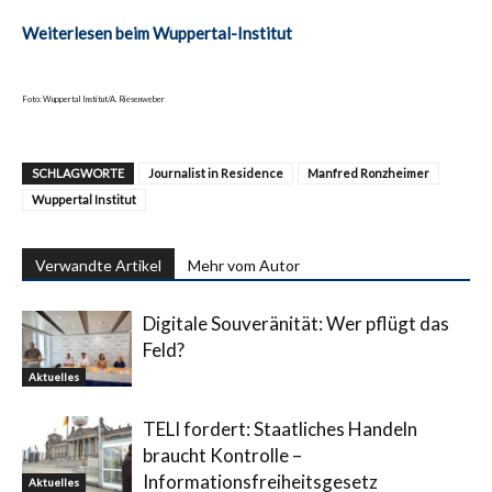
Weiterlesen beim Wuppertal-Institut
Foto: Wuppertal Institut/A. Riesenweber
SCHLAGWORTE
Journalist in Residence
Manfred Ronzheimer
Wuppertal Institut
Verwandte Artikel
Mehr vom Autor
Digitale Souveränität: Wer pflügt das
Feld?
Aktuelles
TELI fordert: Staatliches Handeln
braucht Kontrolle –
Informationsfreiheitsgesetz
Aktuelles