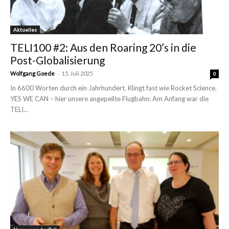
Aktuelles
TELI100 #2: Aus den Roaring 20’s in die
Post-Globalisierung
-
Wolfgang Goede
15. Juli 2025
0
In 6600 Worten durch ein Jahrhundert. Klingt fast wie Rocket Science.
YES WE CAN – hier unsere angepeilte Flugbahn: Am Anfang war die
TELI...