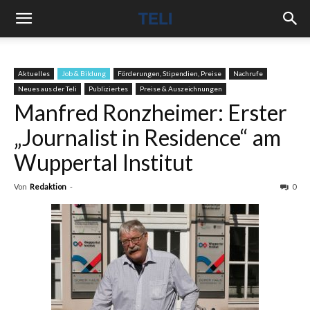
Aktuelles
Job & Bildung
Förderungen, Stipendien, Preise
Nachrufe
Neues aus der Teli
Publiziertes
Preise & Auszeichnungen
Manfred Ronzheimer: Erster
„Journalist in Residence“ am
Wuppertal Institut
Von
Redaktion
-
0