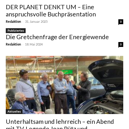
DER PLANET DENKT UM – Eine
anspruchsvolle Buchpräsentation
-
Redaktion
31. Januar 2025
0
Publiziertes
Die Gretchenfrage der Energiewende
-
Redaktion
18. Mai 2024
0
Aktuelles
Unterhaltsam und lehrreich – ein Abend
mit TV-Legende Jean Pütz und...