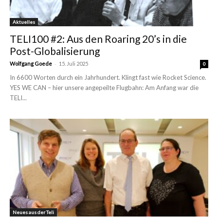
Aktuelles
TELI100 #2: Aus den Roaring 20’s in die
Post-Globalisierung
-
Wolfgang Goede
15. Juli 2025
0
In 6600 Worten durch ein Jahrhundert. Klingt fast wie Rocket Science.
YES WE CAN – hier unsere angepeilte Flugbahn: Am Anfang war die
TELI...
Neues aus der Teli