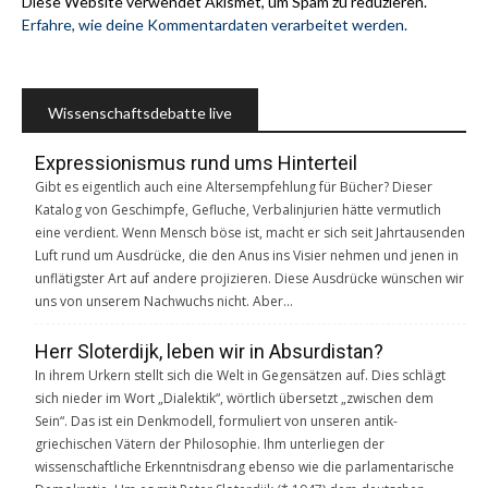
Diese Website verwendet Akismet, um Spam zu reduzieren.
Erfahre, wie deine Kommentardaten verarbeitet werden.
Wissenschaftsdebatte live
Expressionismus rund ums Hinterteil
Gibt es eigentlich auch eine Altersempfehlung für Bücher? Dieser
Katalog von Geschimpfe, Gefluche, Verbalinjurien hätte vermutlich
eine verdient. Wenn Mensch böse ist, macht er sich seit Jahrtausenden
Luft rund um Ausdrücke, die den Anus ins Visier nehmen und jenen in
unflätigster Art auf andere projizieren. Diese Ausdrücke wünschen wir
uns von unserem Nachwuchs nicht. Aber…
Herr Sloterdijk, leben wir in Absurdistan?
In ihrem Urkern stellt sich die Welt in Gegensätzen auf. Dies schlägt
sich nieder im Wort „Dialektik“, wörtlich übersetzt „zwischen dem
Sein“. Das ist ein Denkmodell, formuliert von unseren antik-
griechischen Vätern der Philosophie. Ihm unterliegen der
wissenschaftliche Erkenntnisdrang ebenso wie die parlamentarische