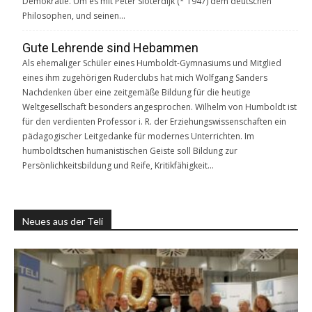
Demokratie. Um es mit Peter Sloterdijk (* 1947) dem deutschen
Philosophen, und seinen…
Gute Lehrende sind Hebammen
Als ehemaliger Schüler eines Humboldt-Gymnasiums und Mitglied
eines ihm zugehörigen Ruderclubs hat mich Wolfgang Sanders
Nachdenken über eine zeitgemäße Bildung für die heutige
Weltgesellschaft besonders angesprochen. Wilhelm von Humboldt ist
für den verdienten Professor i. R. der Erziehungswissenschaften ein
pädagogischer Leitgedanke für modernes Unterrichten. Im
humboldtschen humanistischen Geiste soll Bildung zur
Persönlichkeitsbildung und Reife, Kritikfähigkeit…
Neues aus der Teli