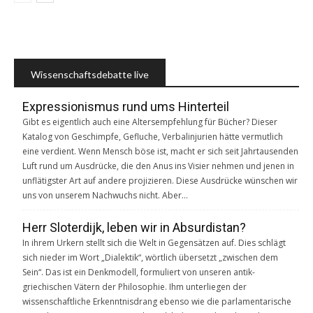
Wissenschaftsdebatte live
Expressionismus rund ums Hinterteil
Gibt es eigentlich auch eine Altersempfehlung für Bücher? Dieser
Katalog von Geschimpfe, Gefluche, Verbalinjurien hätte vermutlich
eine verdient. Wenn Mensch böse ist, macht er sich seit Jahrtausenden
Luft rund um Ausdrücke, die den Anus ins Visier nehmen und jenen in
unflätigster Art auf andere projizieren. Diese Ausdrücke wünschen wir
uns von unserem Nachwuchs nicht. Aber…
Herr Sloterdijk, leben wir in Absurdistan?
In ihrem Urkern stellt sich die Welt in Gegensätzen auf. Dies schlägt
sich nieder im Wort „Dialektik“, wörtlich übersetzt „zwischen dem
Sein“. Das ist ein Denkmodell, formuliert von unseren antik-
griechischen Vätern der Philosophie. Ihm unterliegen der
wissenschaftliche Erkenntnisdrang ebenso wie die parlamentarische