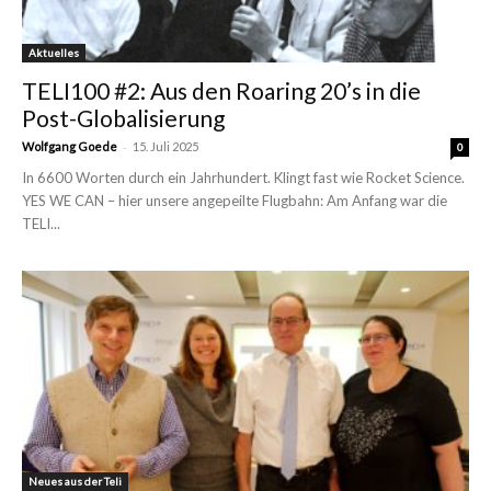
Aktuelles
TELI100 #2: Aus den Roaring 20’s in die
Post-Globalisierung
-
Wolfgang Goede
15. Juli 2025
0
In 6600 Worten durch ein Jahrhundert. Klingt fast wie Rocket Science.
YES WE CAN – hier unsere angepeilte Flugbahn: Am Anfang war die
TELI...
Neues aus der Teli