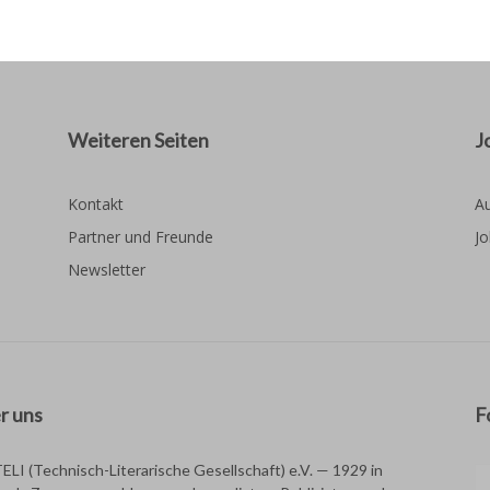
Weiteren Seiten
J
Kontakt
Au
Partner und Freunde
Jo
Newsletter
r uns
F
TELI (Technisch-Literarische Gesellschaft) e.V. — 1929 in