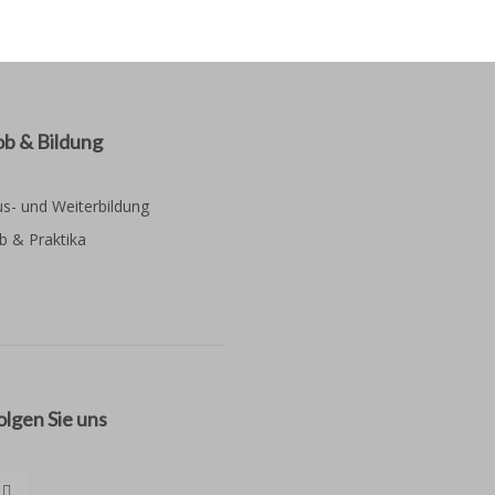
ob & Bildung
s- und Weiterbildung
b & Praktika
olgen Sie uns