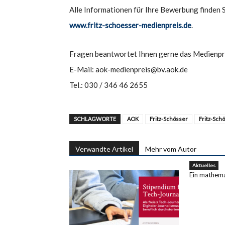
Alle Informationen für Ihre Bewerbung finden S
www.fritz-schoesser-medienpreis.de
.
Fragen beantwortet Ihnen gerne das Medienp
E-Mail: aok-medienpreis@bv.aok.de
Tel.: 030 / 346 46 2655
SCHLAGWORTE
AOK
Fritz-Schösser
Fritz-Sch
Verwandte Artikel
Mehr vom Autor
Aktuelles
Ein mathema