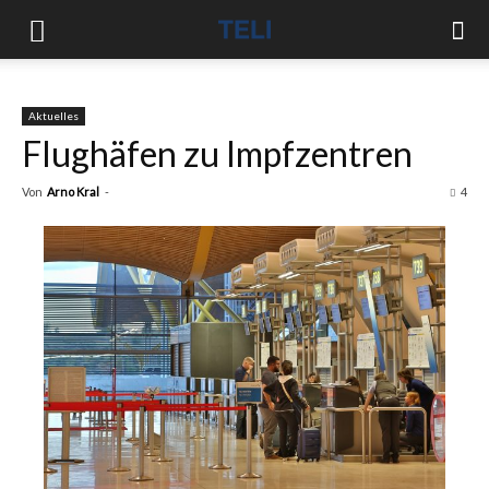
Aktuelles
Flughäfen zu Impfzentren
Von
Arno Kral
-
4