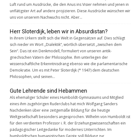
Luft rund um Ausdrücke, die den Anus ins Visier nehmen und jenen in
unflätigster Art auf andere projizieren. Diese Ausdrücke wünschen wir
uns von unserem Nachwuchs nicht. Aber…
Herr Sloterdijk, leben wir in Absurdistan?
In ihrem Urkern stellt sich die Welt in Gegensätzen auf. Dies schlägt
sich nieder im Wort „Dialektik“, wörtlich übersetzt „zwischen dem
Sein“. Das ist ein Denkmodell, formuliert von unseren antik-
griechischen Vätern der Philosophie. Ihm unterliegen der
wissenschaftliche Erkenntnisdrang ebenso wie die parlamentarische
Demokratie. Um es mit Peter Sloterdijk (* 1947) dem deutschen
Philosophen, und seinen…
Gute Lehrende sind Hebammen
Als ehemaliger Schüler eines Humboldt-Gymnasiums und Mitglied
eines ihm zugehörigen Ruderclubs hat mich Wolfgang Sanders
Nachdenken über eine zeitgemäße Bildung für die heutige
Weltgesellschaft besonders angesprochen. Wilhelm von Humboldt ist
für den verdienten Professor i. R. der Erziehungswissenschaften ein
pädagogischer Leitgedanke für modernes Unterrichten. Im
humboldtschen humanistischen Geiste soll Bildung zur