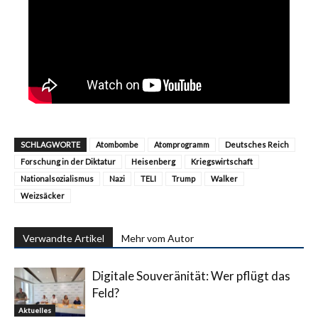
SCHLAGWORTE
Atombombe
Atomprogramm
Deutsches Reich
Forschung in der Diktatur
Heisenberg
Kriegswirtschaft
Nationalsozialismus
Nazi
TELI
Trump
Walker
Weizsäcker
Verwandte Artikel
Mehr vom Autor
Digitale Souveränität: Wer pflügt das
Feld?
Aktuelles