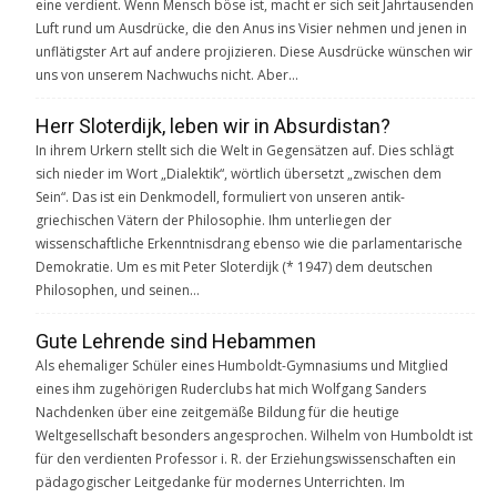
eine verdient. Wenn Mensch böse ist, macht er sich seit Jahrtausenden
Luft rund um Ausdrücke, die den Anus ins Visier nehmen und jenen in
unflätigster Art auf andere projizieren. Diese Ausdrücke wünschen wir
uns von unserem Nachwuchs nicht. Aber…
Herr Sloterdijk, leben wir in Absurdistan?
In ihrem Urkern stellt sich die Welt in Gegensätzen auf. Dies schlägt
sich nieder im Wort „Dialektik“, wörtlich übersetzt „zwischen dem
Sein“. Das ist ein Denkmodell, formuliert von unseren antik-
griechischen Vätern der Philosophie. Ihm unterliegen der
wissenschaftliche Erkenntnisdrang ebenso wie die parlamentarische
Demokratie. Um es mit Peter Sloterdijk (* 1947) dem deutschen
Philosophen, und seinen…
Gute Lehrende sind Hebammen
Als ehemaliger Schüler eines Humboldt-Gymnasiums und Mitglied
eines ihm zugehörigen Ruderclubs hat mich Wolfgang Sanders
Nachdenken über eine zeitgemäße Bildung für die heutige
Weltgesellschaft besonders angesprochen. Wilhelm von Humboldt ist
für den verdienten Professor i. R. der Erziehungswissenschaften ein
pädagogischer Leitgedanke für modernes Unterrichten. Im