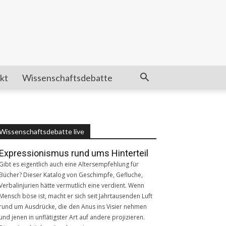
kt
Wissenschaftsdebatte
Wissenschaftsdebatte live
Expressionismus rund ums Hinterteil
Gibt es eigentlich auch eine Altersempfehlung für
Bücher? Dieser Katalog von Geschimpfe, Gefluche,
Verbalinjurien hätte vermutlich eine verdient. Wenn
Mensch böse ist, macht er sich seit Jahrtausenden Luft
rund um Ausdrücke, die den Anus ins Visier nehmen
und jenen in unflätigster Art auf andere projizieren.