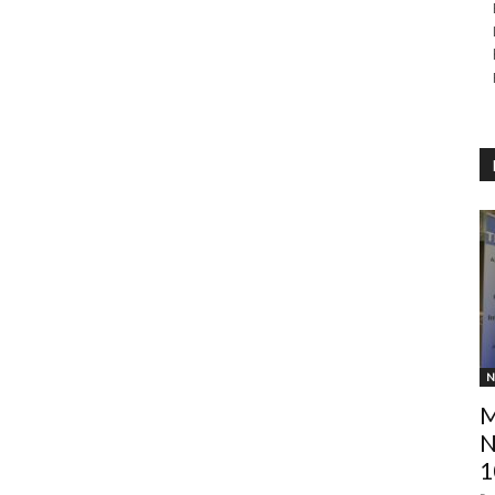
N
M
N
1