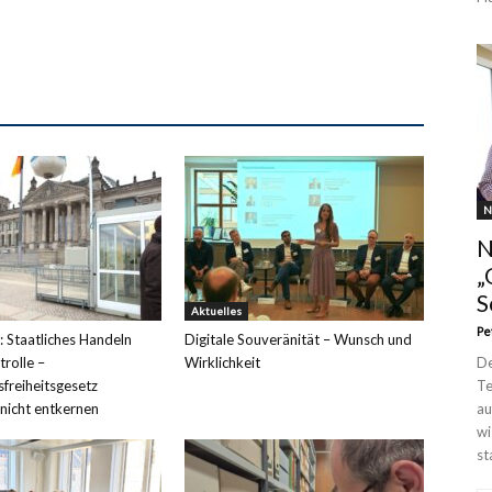
N
N
„
S
Aktuelles
Pe
: Staatliches Handeln
Digitale Souveränität – Wunsch und
rolle –
Wirklichkeit
De
sfreiheitsgesetz
Te
 nicht entkernen
au
wi
st