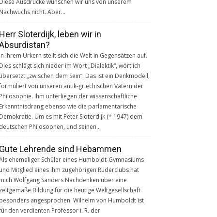
Diese Ausdrücke wünschen wir uns von unserem
Nachwuchs nicht. Aber…
Herr Sloterdijk, leben wir in
Absurdistan?
In ihrem Urkern stellt sich die Welt in Gegensätzen auf.
Dies schlägt sich nieder im Wort „Dialektik“, wörtlich
übersetzt „zwischen dem Sein“. Das ist ein Denkmodell,
formuliert von unseren antik-griechischen Vätern der
Philosophie. Ihm unterliegen der wissenschaftliche
Erkenntnisdrang ebenso wie die parlamentarische
Demokratie. Um es mit Peter Sloterdijk (* 1947) dem
deutschen Philosophen, und seinen…
Gute Lehrende sind Hebammen
Als ehemaliger Schüler eines Humboldt-Gymnasiums
und Mitglied eines ihm zugehörigen Ruderclubs hat
mich Wolfgang Sanders Nachdenken über eine
zeitgemäße Bildung für die heutige Weltgesellschaft
besonders angesprochen. Wilhelm von Humboldt ist
für den verdienten Professor i. R. der