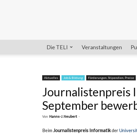
Die TELI
Veranstaltungen
Pu
Aktuelles
Job & Bildung
Förderungen, Stipendien, Preise
Journalistenpreis I
September bewer
Von
Hanns-J. Neubert
-
Beim
Journalistenpreis Informatik
der
Universi