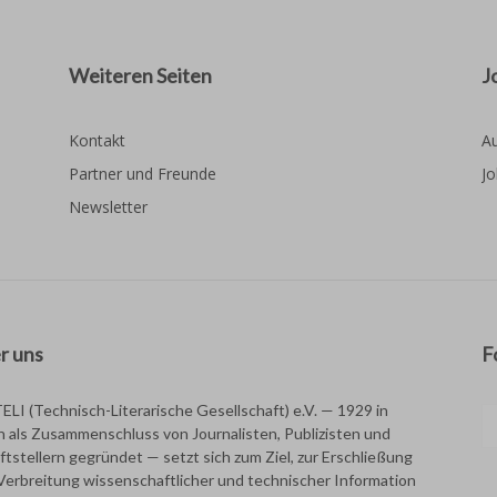
Weiteren Seiten
J
Kontakt
Au
Partner und Freunde
Jo
Newsletter
r uns
F
TELI (Technisch-Literarische Gesellschaft) e.V. — 1929 in
in als Zusammenschluss von Journalisten, Publizisten und
ftstellern gegründet — setzt sich zum Ziel, zur Erschließung
Verbreitung wissenschaftlicher und technischer Information