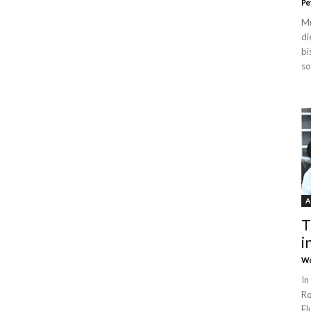
Pe
Mü
di
bi
so
A
T
i
Wo
In
Ro
Fl