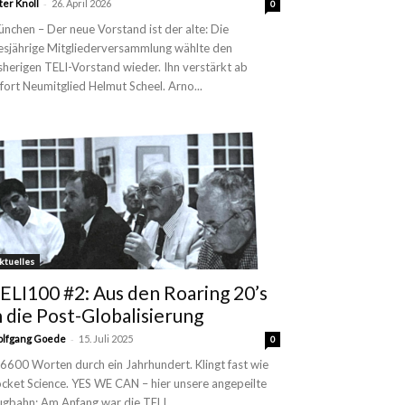
-
ter Knoll
26. April 2026
0
nchen – Der neue Vorstand ist der alte: Die
esjährige Mitgliederversammlung wählte den
sherigen TELI-Vorstand wieder. Ihn verstärkt ab
fort Neumitglied Helmut Scheel. Arno...
ktuelles
ELI100 #2: Aus den Roaring 20’s
n die Post-Globalisierung
-
lfgang Goede
15. Juli 2025
0
 6600 Worten durch ein Jahrhundert. Klingt fast wie
cket Science. YES WE CAN – hier unsere angepeilte
ugbahn: Am Anfang war die TELI...