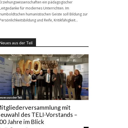
Erziehungswissenschaften ein pädagogischer
Leitgedanke für modernes Unterrichten. Im
humboldtschen humanistischen Geiste soll Bildung zur
Persönlichkeitsbildung und Reife, Kritikfähigkeit…
Neues aus der Teli
eues aus der Teli
itgliederversammlung mit
euwahl des TELI-Vorstands –
00 Jahre im Blick