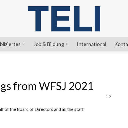
bliziertes
Job & Bildung
International
Konta
TELI
ngs from WFSJ 2021
0
f of the Board of Directors and all the staff.