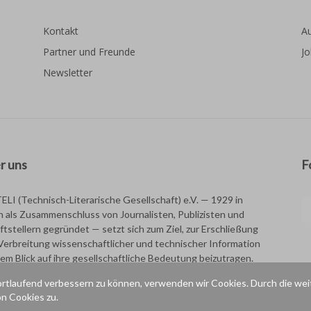
Kontakt
Au
Partner und Freunde
Jo
Newsletter
r uns
F
TELI (Technisch-Literarische Gesellschaft) e.V. — 1929 in
in als Zusammenschluss von Journalisten, Publizisten und
ftstellern gegründet — setzt sich zum Ziel, zur Erschließung
Verbreitung wissenschaftlicher und technischer Information
dem Blick auf ihre gesellschaftliche Bedeutung beizutragen.
ortlaufend verbessern zu können, verwenden wir Cookies. Durch die wei
n Cookies zu.