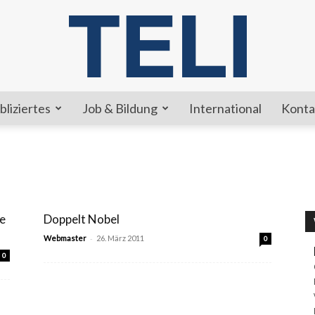
bliziertes
Job & Bildung
International
Konta
TELI
ie
Doppelt Nobel
-
Webmaster
26. März 2011
0
0