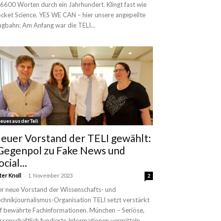
 6600 Worten durch ein Jahrhundert. Klingt fast wie
cket Science. YES WE CAN – hier unsere angepeilte
ugbahn: Am Anfang war die TELI...
eues aus der Teli
euer Vorstand der TELI gewählt:
Gegenpol zu Fake News und
ocial...
-
ter Knoll
1. November 2023
2
r neue Vorstand der Wissenschafts- und
chnikjournalismus-Organisation TELI setzt verstärkt
f bewährte Fachinformationen. München – Seriöse,
ssenschaftlich fundierte Informationen vermitteln