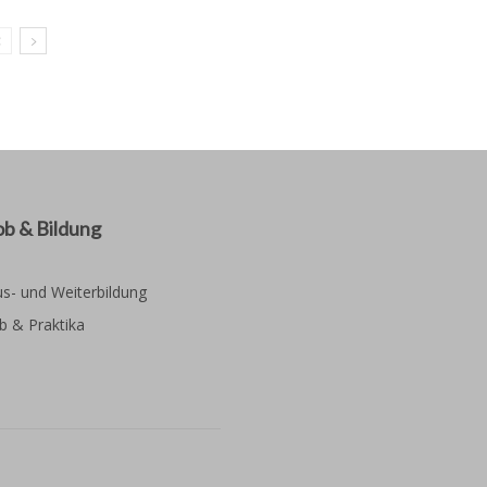
ob & Bildung
s- und Weiterbildung
b & Praktika