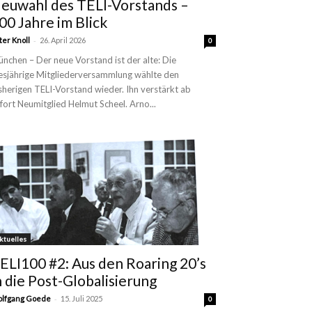
euwahl des TELI-Vorstands –
00 Jahre im Blick
-
ter Knoll
26. April 2026
0
nchen – Der neue Vorstand ist der alte: Die
esjährige Mitgliederversammlung wählte den
sherigen TELI-Vorstand wieder. Ihn verstärkt ab
fort Neumitglied Helmut Scheel. Arno...
ktuelles
ELI100 #2: Aus den Roaring 20’s
n die Post-Globalisierung
-
lfgang Goede
15. Juli 2025
0