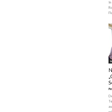
In
Ro
Fl
N
N
„
S
Pe
De
Te
au
wi