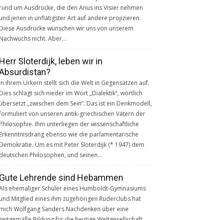
rund um Ausdrücke, die den Anus ins Visier nehmen
und jenen in unflätigster Art auf andere projizieren.
Diese Ausdrücke wünschen wir uns von unserem
Nachwuchs nicht. Aber…
Herr Sloterdijk, leben wir in
Absurdistan?
In ihrem Urkern stellt sich die Welt in Gegensätzen auf.
Dies schlägt sich nieder im Wort „Dialektik“, wörtlich
übersetzt „zwischen dem Sein“. Das ist ein Denkmodell,
formuliert von unseren antik-griechischen Vätern der
Philosophie. Ihm unterliegen der wissenschaftliche
Erkenntnisdrang ebenso wie die parlamentarische
Demokratie. Um es mit Peter Sloterdijk (* 1947) dem
deutschen Philosophen, und seinen…
Gute Lehrende sind Hebammen
Als ehemaliger Schüler eines Humboldt-Gymnasiums
und Mitglied eines ihm zugehörigen Ruderclubs hat
mich Wolfgang Sanders Nachdenken über eine
zeitgemäße Bildung für die heutige Weltgesellschaft