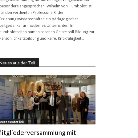
besonders angesprochen. Wilhelm von Humboldt ist
für den verdienten Professor i. R. der
Erziehungswissenschaften ein pädagogischer
Leitgedanke für modernes Unterrichten. Im
humboldtschen humanistischen Geiste soll Bildung zur
Persönlichkeitsbildung und Reife, Kritikfähigkeit…
Neues aus der Teli
eues aus der Teli
itgliederversammlung mit