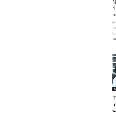
N
1
Pe
Mü
di
bi
so
A
T
i
Wo