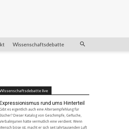
kt
Wissenschaftsdebatte
Wissenschaftsdebatte live
Expressionismus rund ums Hinterteil
Gibt es eigentlich auch eine Altersempfehlung für
Bücher? Dieser Katalog von Geschimpfe, Gefluche,
Verbalinjurien hätte vermutlich eine verdient. Wenn
Mensch böse ist, macht er sich seit Jahrtausenden Luft