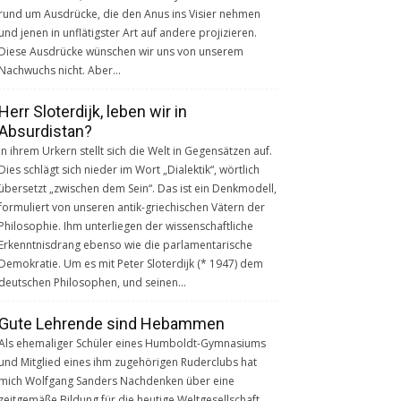
rund um Ausdrücke, die den Anus ins Visier nehmen
und jenen in unflätigster Art auf andere projizieren.
Diese Ausdrücke wünschen wir uns von unserem
Nachwuchs nicht. Aber…
Herr Sloterdijk, leben wir in
Absurdistan?
In ihrem Urkern stellt sich die Welt in Gegensätzen auf.
Dies schlägt sich nieder im Wort „Dialektik“, wörtlich
übersetzt „zwischen dem Sein“. Das ist ein Denkmodell,
formuliert von unseren antik-griechischen Vätern der
Philosophie. Ihm unterliegen der wissenschaftliche
Erkenntnisdrang ebenso wie die parlamentarische
Demokratie. Um es mit Peter Sloterdijk (* 1947) dem
deutschen Philosophen, und seinen…
Gute Lehrende sind Hebammen
Als ehemaliger Schüler eines Humboldt-Gymnasiums
und Mitglied eines ihm zugehörigen Ruderclubs hat
mich Wolfgang Sanders Nachdenken über eine
zeitgemäße Bildung für die heutige Weltgesellschaft