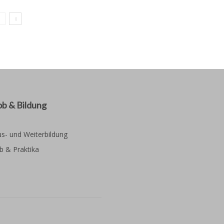
ob & Bildung
s- und Weiterbildung
b & Praktika