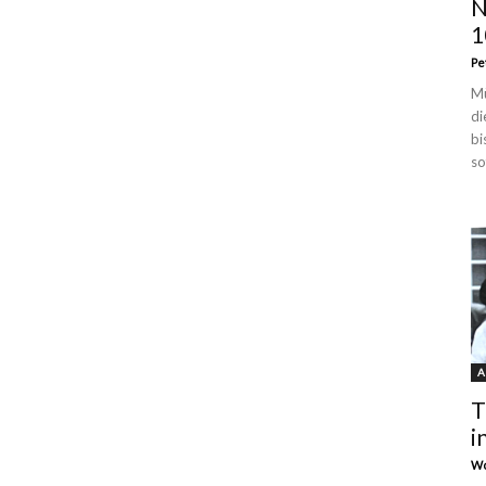
N
1
Pe
Mü
di
bi
so
A
T
i
Wo