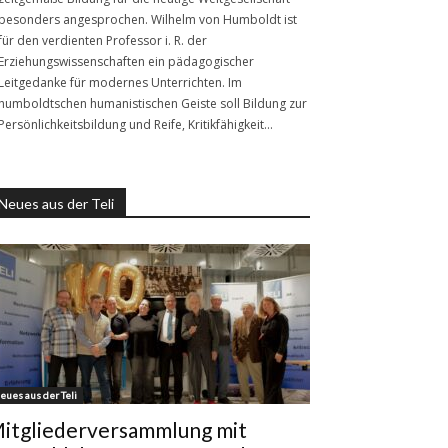
besonders angesprochen. Wilhelm von Humboldt ist
für den verdienten Professor i. R. der
Erziehungswissenschaften ein pädagogischer
Leitgedanke für modernes Unterrichten. Im
humboldtschen humanistischen Geiste soll Bildung zur
Persönlichkeitsbildung und Reife, Kritikfähigkeit…
Neues aus der Teli
eues aus der Teli
itgliederversammlung mit