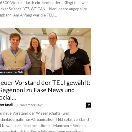
 6600 Worten durch ein Jahrhundert. Klingt fast wie
cket Science. YES WE CAN – hier unsere angepeilte
ugbahn: Am Anfang war die TELI...
eues aus der Teli
euer Vorstand der TELI gewählt:
Gegenpol zu Fake News und
ocial...
-
ter Knoll
1. November 2023
2
r neue Vorstand der Wissenschafts- und
chnikjournalismus-Organisation TELI setzt verstärkt
f bewährte Fachinformationen. München – Seriöse,
ssenschaftlich fundierte Informationen vermitteln