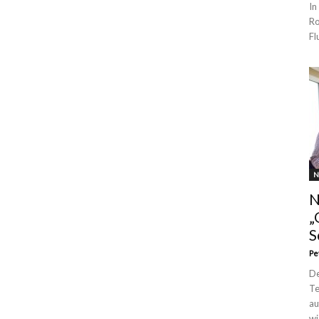
In
Ro
Fl
N
N
„
S
Pe
De
Te
au
wi