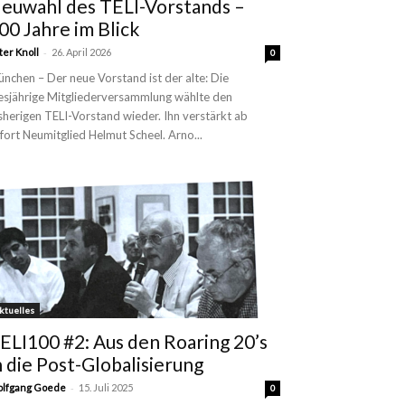
euwahl des TELI-Vorstands –
00 Jahre im Blick
-
ter Knoll
26. April 2026
0
nchen – Der neue Vorstand ist der alte: Die
esjährige Mitgliederversammlung wählte den
sherigen TELI-Vorstand wieder. Ihn verstärkt ab
fort Neumitglied Helmut Scheel. Arno...
ktuelles
ELI100 #2: Aus den Roaring 20’s
n die Post-Globalisierung
-
lfgang Goede
15. Juli 2025
0