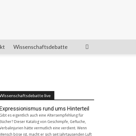
kt
Wissenschaftsdebatte
Wissenschaftsdebatte live
Expressionismus rund ums Hinterteil
Gibt es eigentlich auch eine Altersempfehlung für
Bücher? Dieser Katalog von Geschimpfe, Gefluche,
Verbalinjurien hätte vermutlich eine verdient. Wenn
Mensch böse ist, macht er sich seit Jahrtausenden Luft