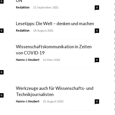
UN
0
-
Redaktion
15. September 2021
0
Lesetipps: Die Welt – denken und machen
-
Redaktion
18. August 2021
0
0
Wissenschaftskommunikation in Zeiten
von COVID-19
-
Hanns-J. Neubert
16. März 2021
0
0
Werkzeuge auch für Wissenschafts- und
Technikjournalisten
0
-
Hanns-J. Neubert
31. August 2020
0