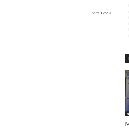
Seite 1 von 3
N
M