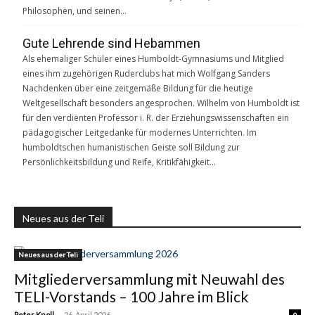
Philosophen, und seinen…
Gute Lehrende sind Hebammen
Als ehemaliger Schüler eines Humboldt-Gymnasiums und Mitglied
eines ihm zugehörigen Ruderclubs hat mich Wolfgang Sanders
Nachdenken über eine zeitgemäße Bildung für die heutige
Weltgesellschaft besonders angesprochen. Wilhelm von Humboldt ist
für den verdienten Professor i. R. der Erziehungswissenschaften ein
pädagogischer Leitgedanke für modernes Unterrichten. Im
humboldtschen humanistischen Geiste soll Bildung zur
Persönlichkeitsbildung und Reife, Kritikfähigkeit…
Neues aus der Teli
Neues aus der Teli
Mitgliederversammlung mit Neuwahl des
TELI-Vorstands – 100 Jahre im Blick
-
Peter Knoll
26. April 2026
0