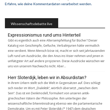
Erfahre, wie deine Kommentardaten verarbeitet werden.
Wissenschaftsdebatte live
Expressionismus rund ums Hinterteil
Gibt es eigentlich auch eine Altersempfehlung für Bücher? Dieser
Katalog von Geschimpfe, Gefluche, Verbalinjurien hätte vermutlich
eine verdient. Wenn Mensch böse ist, macht er sich seit Jahrtausenden
Luft rund um Ausdrücke, die den Anus ins Visier nehmen und jenen in
unflätigster Art auf andere projizieren. Diese Ausdrücke wünschen wir
uns von unserem Nachwuchs nicht. Aber…
Herr Sloterdijk, leben wir in Absurdistan?
In ihrem Urkern stellt sich die Welt in Gegensätzen auf. Dies schlägt
sich nieder im Wort „Dialektik“, wörtlich übersetzt „zwischen dem
Sein“. Das ist ein Denkmodell, formuliert von unseren antik-
griechischen Vätern der Philosophie. Ihm unterliegen der
wissenschaftliche Erkenntnisdrang ebenso wie die parlamentarische
Demokratie. Um es mit Peter Sloterdijk (* 1947) dem deutschen