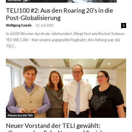
TELI100 #2: Aus den Roaring 20’s in die
Post-Globalisierung
-
Wolfgang Goede
15. Juli 2025
0
In 6600 Worten durch ein Jahrhundert. Klingt fast wie Rocket Science.
YES WE CAN – hier unsere angepeilte Flugbahn: Am Anfang war die
TELI...
Neues aus der Teli
Neuer Vorstand der TELI gewählt: