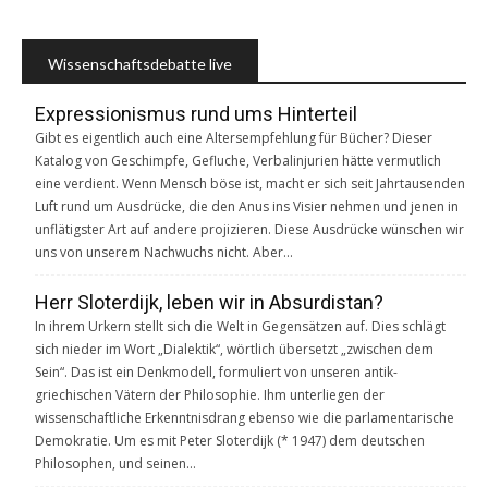
Wissenschaftsdebatte live
Expressionismus rund ums Hinterteil
Gibt es eigentlich auch eine Altersempfehlung für Bücher? Dieser
Katalog von Geschimpfe, Gefluche, Verbalinjurien hätte vermutlich
eine verdient. Wenn Mensch böse ist, macht er sich seit Jahrtausenden
Luft rund um Ausdrücke, die den Anus ins Visier nehmen und jenen in
unflätigster Art auf andere projizieren. Diese Ausdrücke wünschen wir
uns von unserem Nachwuchs nicht. Aber…
Herr Sloterdijk, leben wir in Absurdistan?
In ihrem Urkern stellt sich die Welt in Gegensätzen auf. Dies schlägt
sich nieder im Wort „Dialektik“, wörtlich übersetzt „zwischen dem
Sein“. Das ist ein Denkmodell, formuliert von unseren antik-
griechischen Vätern der Philosophie. Ihm unterliegen der
wissenschaftliche Erkenntnisdrang ebenso wie die parlamentarische
Demokratie. Um es mit Peter Sloterdijk (* 1947) dem deutschen
Philosophen, und seinen…