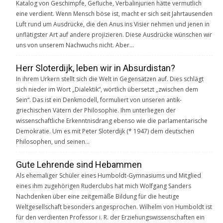
Katalog von Geschimpfe, Gefluche, Verbalinjurien hätte vermutlich
eine verdient. Wenn Mensch böse ist, macht er sich seit Jahrtausenden
Luft rund um Ausdrücke, die den Anus ins Visier nehmen und jenen in
unflätigster Art auf andere projizieren. Diese Ausdrücke wünschen wir
uns von unserem Nachwuchs nicht. Aber…
Herr Sloterdijk, leben wir in Absurdistan?
In ihrem Urkern stellt sich die Welt in Gegensätzen auf. Dies schlägt
sich nieder im Wort „Dialektik“, wörtlich übersetzt „zwischen dem
Sein“. Das ist ein Denkmodell, formuliert von unseren antik-
griechischen Vätern der Philosophie. Ihm unterliegen der
wissenschaftliche Erkenntnisdrang ebenso wie die parlamentarische
Demokratie. Um es mit Peter Sloterdijk (* 1947) dem deutschen
Philosophen, und seinen…
Gute Lehrende sind Hebammen
Als ehemaliger Schüler eines Humboldt-Gymnasiums und Mitglied
eines ihm zugehörigen Ruderclubs hat mich Wolfgang Sanders
Nachdenken über eine zeitgemäße Bildung für die heutige
Weltgesellschaft besonders angesprochen. Wilhelm von Humboldt ist
für den verdienten Professor i. R. der Erziehungswissenschaften ein