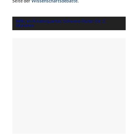
Seite der
Wissenschaftsdebatte
.
IMAL im Kreativquartier, Schwere-Reiter-Str. 2,
München