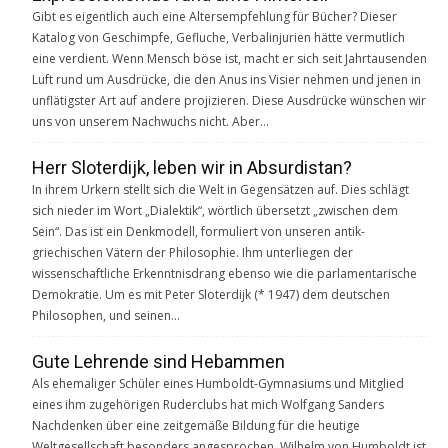
Gibt es eigentlich auch eine Altersempfehlung für Bücher? Dieser
Katalog von Geschimpfe, Gefluche, Verbalinjurien hätte vermutlich
eine verdient. Wenn Mensch böse ist, macht er sich seit Jahrtausenden
Luft rund um Ausdrücke, die den Anus ins Visier nehmen und jenen in
unflätigster Art auf andere projizieren. Diese Ausdrücke wünschen wir
uns von unserem Nachwuchs nicht. Aber…
Herr Sloterdijk, leben wir in Absurdistan?
In ihrem Urkern stellt sich die Welt in Gegensätzen auf. Dies schlägt
sich nieder im Wort „Dialektik“, wörtlich übersetzt „zwischen dem
Sein“. Das ist ein Denkmodell, formuliert von unseren antik-
griechischen Vätern der Philosophie. Ihm unterliegen der
wissenschaftliche Erkenntnisdrang ebenso wie die parlamentarische
Demokratie. Um es mit Peter Sloterdijk (* 1947) dem deutschen
Philosophen, und seinen…
Gute Lehrende sind Hebammen
Als ehemaliger Schüler eines Humboldt-Gymnasiums und Mitglied
eines ihm zugehörigen Ruderclubs hat mich Wolfgang Sanders
Nachdenken über eine zeitgemäße Bildung für die heutige
Weltgesellschaft besonders angesprochen. Wilhelm von Humboldt ist