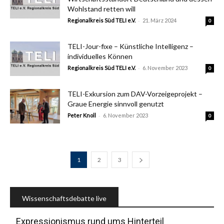
Wohlstand retten will
-
Regionalkreis Süd TELI e.V.
21. März 2024
0
TELI-Jour-fixe – Künstliche Intelligenz –
individuelles Können
-
Regionalkreis Süd TELI e.V.
6. November 2023
0
TELI-Exkursion zum DAV-Vorzeigeprojekt –
Graue Energie sinnvoll genutzt
-
Peter Knoll
6. November 2023
0
1
2
3
Wissenschaftsdebatte live
Expressionismus rund ums Hinterteil