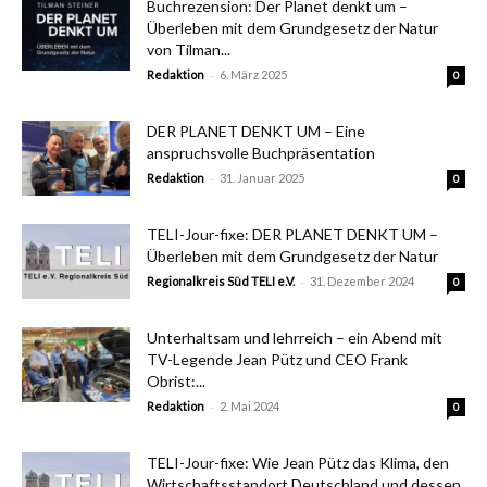
Buchrezension: Der Planet denkt um –
Überleben mit dem Grundgesetz der Natur
von Tilman...
-
Redaktion
6. März 2025
0
DER PLANET DENKT UM – Eine
anspruchsvolle Buchpräsentation
-
Redaktion
31. Januar 2025
0
TELI-Jour-fixe: DER PLANET DENKT UM –
Überleben mit dem Grundgesetz der Natur
-
Regionalkreis Süd TELI e.V.
31. Dezember 2024
0
Unterhaltsam und lehrreich – ein Abend mit
TV-Legende Jean Pütz und CEO Frank
Obrist:...
-
Redaktion
2. Mai 2024
0
TELI-Jour-fixe: Wie Jean Pütz das Klima, den
Wirtschaftsstandort Deutschland und dessen