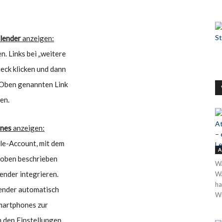
lender
anzeigen:
. Links bei „weitere
eck klicken und dann
 Oben genannten Link
en.
nes
anzeigen:
le-Account, mit dem
A
e oben beschrieben
Wa
ender integrieren.
Wa
ha
lender automatisch
Wi
Smartphones zur
n den Einstellungen