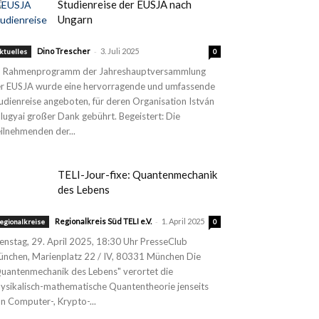
Studienreise der EUSJA nach
Ungarn
-
Dino Trescher
3. Juli 2025
ktuelles
0
 Rahmenprogramm der Jahreshauptversammlung
r EUSJA wurde eine hervorragende und umfassende
udienreise angeboten, für deren Organisation István
lugyai großer Dank gebührt. Begeistert: Die
ilnehmenden der...
TELI-Jour-fixe: Quantenmechanik
des Lebens
-
Regionalkreis Süd TELI e.V.
1. April 2025
egionalkreise
0
enstag, 29. April 2025, 18:30 Uhr PresseClub
nchen, Marienplatz 22 / IV, 80331 München Die
uantenmechanik des Lebens" verortet die
ysikalisch-mathematische Quantentheorie jenseits
n Computer-, Krypto-...