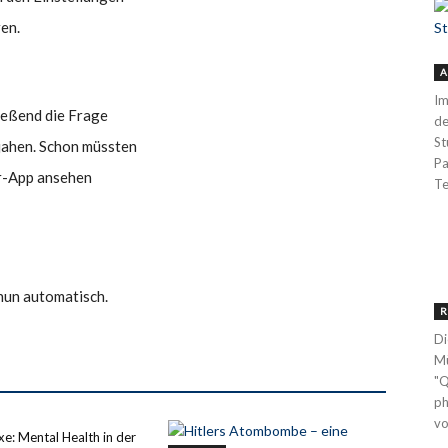
en.
A
Im
ießend die Frage
de
St
jahen. Schon müssten
Pa
er-App ansehen
Te
nun automatisch.
R
Di
Mü
"Q
ph
vo
xe: Mental Health in der