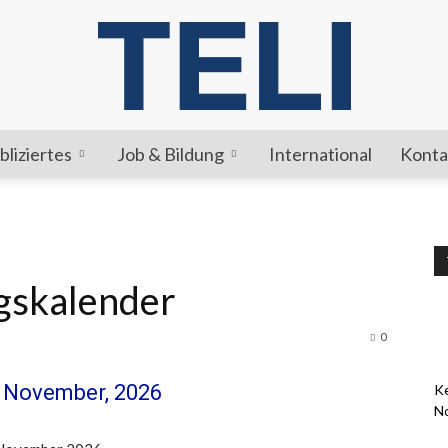
bliziertes
Job & Bildung
International
Konta
TELI
gskalender
0
- November, 2026
Ke
N