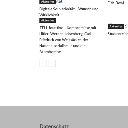
Aktuelles
Fish-Bowl
Digitale Souveränität – Wunsch und
Wirklichkeit
Aktuelles
Aktuelles
TELI-Jour-fixe – Kompromisse mit
Hitler: Werner Heisenberg, Carl
Studienreis
Friedrich von Weizsäcker, der
Nationalsozialismus und die
Atombombe
Datenschutz