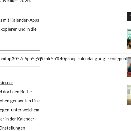
 November 2026.
s mit Kalender-Apps
kopieren und in die
1kamfug3057e5pn5g9j9knlr5o%40group.calendar.google.com/public/
sieren:
d dort den Reiter
 oben genannten Link
tlegen, unter welchem
r in der Kalender-
Einstellungen