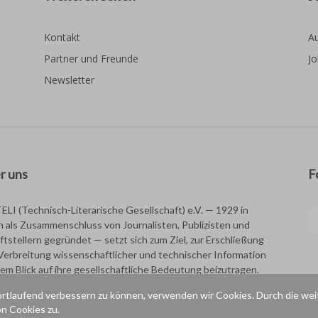
Kontakt
Au
Partner und Freunde
Jo
Newsletter
r uns
F
TELI (Technisch-Literarische Gesellschaft) e.V. — 1929 in
in als Zusammenschluss von Journalisten, Publizisten und
ftstellern gegründet — setzt sich zum Ziel, zur Erschließung
Verbreitung wissenschaftlicher und technischer Information
dem Blick auf ihre gesellschaftliche Bedeutung beizutragen.
ortlaufend verbessern zu können, verwenden wir Cookies. Durch die wei
n Cookies zu.