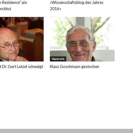
in Residence“ am
»Wissenschaftsblog des Jahres
nstitut
2016«
Nachrufe
t Dr. Gert Latzel schweigt
Klaus Goschmann gestorben