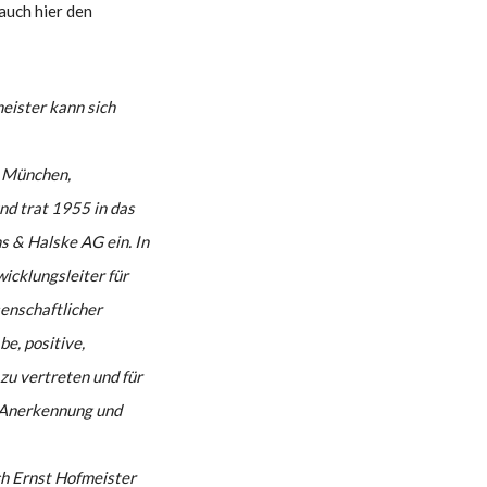
auch hier den
eister kann sich
n München,
nd trat 1955 in das
s & Halske AG ein. In
icklungsleiter für
enschaftlicher
e, positive,
zu vertreten und für
e Anerkennung und
ch Ernst Hofmeister