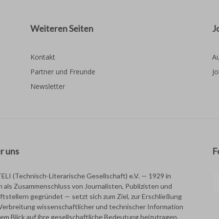
Weiteren Seiten
J
Kontakt
Au
Partner und Freunde
Jo
Newsletter
r uns
F
TELI (Technisch-Literarische Gesellschaft) e.V. — 1929 in
in als Zusammenschluss von Journalisten, Publizisten und
ftstellern gegründet — setzt sich zum Ziel, zur Erschließung
Verbreitung wissenschaftlicher und technischer Information
dem Blick auf ihre gesellschaftliche Bedeutung beizutragen.