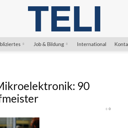
bliziertes
Job & Bildung
International
Konta
TELI
Mikroelektronik: 90
fmeister
0