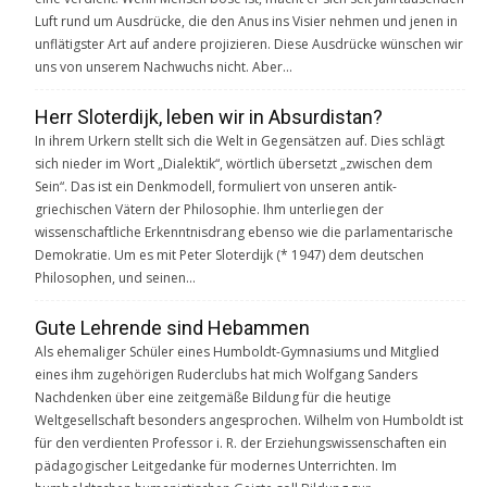
Luft rund um Ausdrücke, die den Anus ins Visier nehmen und jenen in
unflätigster Art auf andere projizieren. Diese Ausdrücke wünschen wir
uns von unserem Nachwuchs nicht. Aber…
Herr Sloterdijk, leben wir in Absurdistan?
In ihrem Urkern stellt sich die Welt in Gegensätzen auf. Dies schlägt
sich nieder im Wort „Dialektik“, wörtlich übersetzt „zwischen dem
Sein“. Das ist ein Denkmodell, formuliert von unseren antik-
griechischen Vätern der Philosophie. Ihm unterliegen der
wissenschaftliche Erkenntnisdrang ebenso wie die parlamentarische
Demokratie. Um es mit Peter Sloterdijk (* 1947) dem deutschen
Philosophen, und seinen…
Gute Lehrende sind Hebammen
Als ehemaliger Schüler eines Humboldt-Gymnasiums und Mitglied
eines ihm zugehörigen Ruderclubs hat mich Wolfgang Sanders
Nachdenken über eine zeitgemäße Bildung für die heutige
Weltgesellschaft besonders angesprochen. Wilhelm von Humboldt ist
für den verdienten Professor i. R. der Erziehungswissenschaften ein
pädagogischer Leitgedanke für modernes Unterrichten. Im