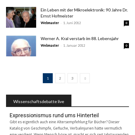
Ein Leben mit der Mikroelektronik: 90 Jahre Dr.
Ernst Hofmeister
-
Webmaster
1. Juni 2012
0
Werner A. Kral verstarb im 88. Lebensjahr
-
Webmaster
1. Januar 2012
0
1
2
3
Wissenschaftsdebatte live
Expressionismus rund ums Hinterteil
Gibt es eigentlich auch eine Altersempfehlung für Bücher? Dieser
Katalog von Geschimpfe, Gefluche, Verbalinjurien hätte vermutlich
eine verdient. Wenn Mensch böse ist, macht er sich seit Jahrtausenden