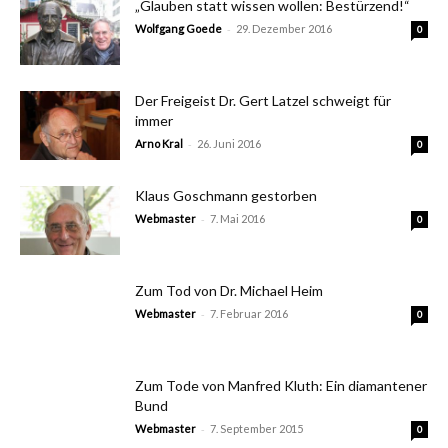
„Glauben statt wissen wollen: Bestürzend!“
-
Wolfgang Goede
29. Dezember 2016
0
Der Freigeist Dr. Gert Latzel schweigt für
immer
-
Arno Kral
26. Juni 2016
0
Klaus Goschmann gestorben
-
Webmaster
7. Mai 2016
0
Zum Tod von Dr. Michael Heim
-
Webmaster
7. Februar 2016
0
Zum Tode von Manfred Kluth: Ein diamantener
Bund
-
Webmaster
7. September 2015
0