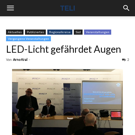
Aktuelles
Publiziertes
Regionalkreise
Süd
Veranstaltungen
Vergangene Veranstaltungen
LED-Licht gefährdet Augen
Von
Arno Kral
-
2