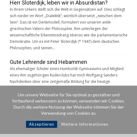
Herr Sloterdijk, leben wir in Absurdistan?
In ihrem Urkern stellt sich die Welt in Gegensätzen auf. Dies schlägt
sich nieder im Wort „Dialektik“, wörtlich übersetzt „zwischen dem
Sein“. Das ist ein Denkmodell, formuliert von unseren antik-
griechischen Vätern der Philosophie. Ihm unterliegen der
wissenschaftliche Erkenntnisdrang ebenso wie die parlamentarische
Demokratie. Um es mit Peter Sloterdijk (* 1947) dem deutschen
Philosophen, und seinen…
Gute Lehrende sind Hebammen
Als ehemaliger Schüler eines Humboldt-Gymnasiums und Mitglied
eines ihm zugehörigen Ruderclubs hat mich Wolfgang Sanders
Nachdenken über eine zeitgemäße Bildung für die heutige
Weltgesellschaft besonders angesprochen. Wilhelm von Humboldt ist
für den verdienten Professor i. R. der Erziehungswissenschaften ein
Um unsere Webseite für Sie optimal zu gestalten und
fortlaufend verbessern zu können, verwenden wir Cookies.
pädagogischer Leitgedanke für modernes Unterrichten. Im
Durch die weitere Nutzung der Webseite stimmen Sie der
humboldtschen humanistischen Geiste soll Bildung zur
Verwendung von Cookies zu.
Persönlichkeitsbildung und Reife, Kritikfähigkeit…
Akzeptieren
Weitere Informationen