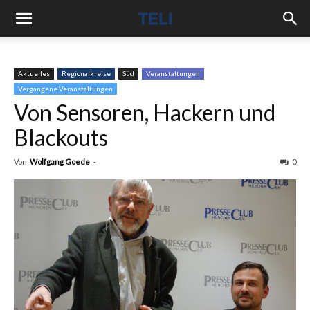
Aktuelles
Regionalkreise
Süd
Veranstaltungen
Vergangene Veranstaltungen
Von Sensoren, Hackern und
Blackouts
Von
Wolfgang Goede
-
0