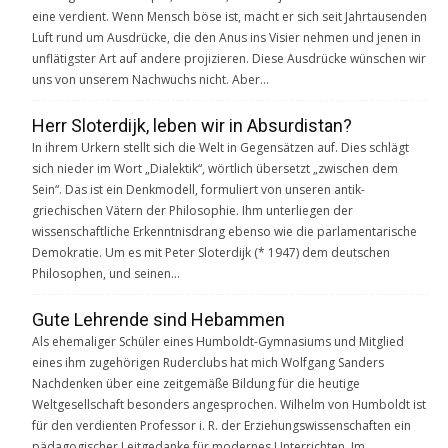
eine verdient. Wenn Mensch böse ist, macht er sich seit Jahrtausenden
Luft rund um Ausdrücke, die den Anus ins Visier nehmen und jenen in
unflätigster Art auf andere projizieren. Diese Ausdrücke wünschen wir
uns von unserem Nachwuchs nicht. Aber…
Herr Sloterdijk, leben wir in Absurdistan?
In ihrem Urkern stellt sich die Welt in Gegensätzen auf. Dies schlägt
sich nieder im Wort „Dialektik“, wörtlich übersetzt „zwischen dem
Sein“. Das ist ein Denkmodell, formuliert von unseren antik-
griechischen Vätern der Philosophie. Ihm unterliegen der
wissenschaftliche Erkenntnisdrang ebenso wie die parlamentarische
Demokratie. Um es mit Peter Sloterdijk (* 1947) dem deutschen
Philosophen, und seinen…
Gute Lehrende sind Hebammen
Als ehemaliger Schüler eines Humboldt-Gymnasiums und Mitglied
eines ihm zugehörigen Ruderclubs hat mich Wolfgang Sanders
Nachdenken über eine zeitgemäße Bildung für die heutige
Weltgesellschaft besonders angesprochen. Wilhelm von Humboldt ist
für den verdienten Professor i. R. der Erziehungswissenschaften ein
pädagogischer Leitgedanke für modernes Unterrichten. Im