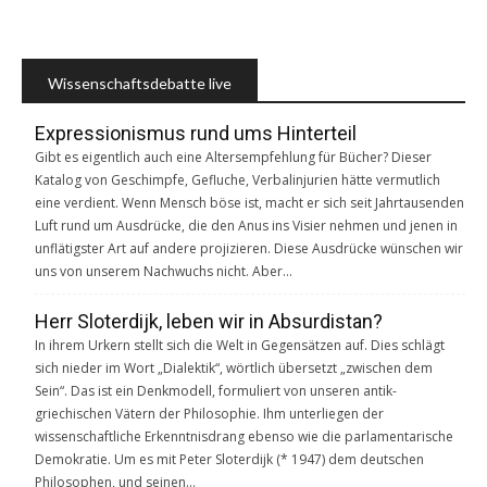
Wissenschaftsdebatte live
Expressionismus rund ums Hinterteil
Gibt es eigentlich auch eine Altersempfehlung für Bücher? Dieser
Katalog von Geschimpfe, Gefluche, Verbalinjurien hätte vermutlich
eine verdient. Wenn Mensch böse ist, macht er sich seit Jahrtausenden
Luft rund um Ausdrücke, die den Anus ins Visier nehmen und jenen in
unflätigster Art auf andere projizieren. Diese Ausdrücke wünschen wir
uns von unserem Nachwuchs nicht. Aber…
Herr Sloterdijk, leben wir in Absurdistan?
In ihrem Urkern stellt sich die Welt in Gegensätzen auf. Dies schlägt
sich nieder im Wort „Dialektik“, wörtlich übersetzt „zwischen dem
Sein“. Das ist ein Denkmodell, formuliert von unseren antik-
griechischen Vätern der Philosophie. Ihm unterliegen der
wissenschaftliche Erkenntnisdrang ebenso wie die parlamentarische
Demokratie. Um es mit Peter Sloterdijk (* 1947) dem deutschen
Philosophen, und seinen…