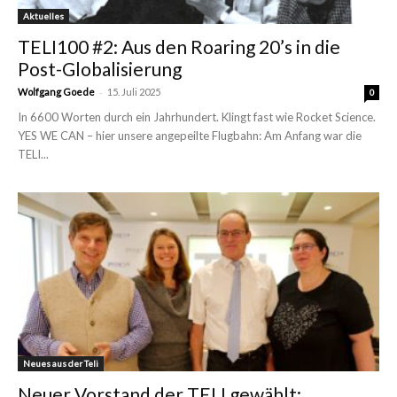
Aktuelles
TELI100 #2: Aus den Roaring 20’s in die
Post-Globalisierung
-
Wolfgang Goede
15. Juli 2025
0
In 6600 Worten durch ein Jahrhundert. Klingt fast wie Rocket Science.
YES WE CAN – hier unsere angepeilte Flugbahn: Am Anfang war die
TELI...
Neues aus der Teli
Neuer Vorstand der TELI gewählt: