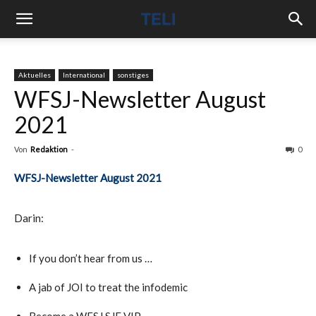
Aktuelles
International
sonstiges
WFSJ-Newsletter August
2021
Von
Redaktion
-
0
WFSJ-Newsletter August 2021
Darin:
If you don’t hear from us …
A jab of JOI to treat the infodemic