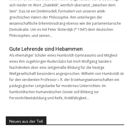
sich nieder im Wort „Dialektik“, wörtlich übersetzt „zwischen dem
Sein“. Das ist ein Denkmodell, formuliert von unseren antik-
griechischen Vätern der Philosophie. Ihm unterliegen der
wissenschaftliche Erkenntnisdrang ebenso wie die parlamentarische
Demokratie. Um es mit Peter Sloterdijk (* 1947) dem deutschen
Philosophen, und seinen…
Gute Lehrende sind Hebammen
Als ehemaliger Schüler eines Humboldt-Gymnasiums und Mitglied
eines ihm zugehörigen Ruderclubs hat mich Wolfgang Sanders
Nachdenken über eine zeitgemäße Bildung für die heutige
Weltgesellschaft besonders angesprochen. Wilhelm von Humboldt ist
für den verdienten Professor i. R. der Erziehungswissenschaften ein
pädagogischer Leitgedanke für modernes Unterrichten. Im
humboldtschen humanistischen Geiste soll Bildung zur
Persönlichkeitsbildung und Reife, Kritikfähigkeit…
Neues aus der Teli