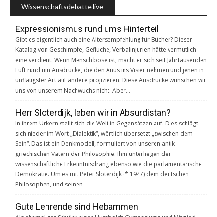
Wissenschaftsdebatte live
Expressionismus rund ums Hinterteil
Gibt es eigentlich auch eine Altersempfehlung für Bücher? Dieser
Katalog von Geschimpfe, Gefluche, Verbalinjurien hätte vermutlich
eine verdient. Wenn Mensch böse ist, macht er sich seit Jahrtausenden
Luft rund um Ausdrücke, die den Anus ins Visier nehmen und jenen in
unflätigster Art auf andere projizieren. Diese Ausdrücke wünschen wir
uns von unserem Nachwuchs nicht. Aber…
Herr Sloterdijk, leben wir in Absurdistan?
In ihrem Urkern stellt sich die Welt in Gegensätzen auf. Dies schlägt
sich nieder im Wort „Dialektik“, wörtlich übersetzt „zwischen dem
Sein“. Das ist ein Denkmodell, formuliert von unseren antik-
griechischen Vätern der Philosophie. Ihm unterliegen der
wissenschaftliche Erkenntnisdrang ebenso wie die parlamentarische
Demokratie. Um es mit Peter Sloterdijk (* 1947) dem deutschen
Philosophen, und seinen…
Gute Lehrende sind Hebammen