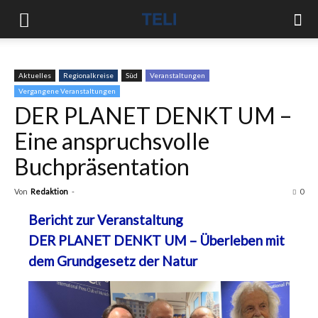
Aktuelles
Regionalkreise
Süd
Veranstaltungen
Vergangene Veranstaltungen
DER PLANET DENKT UM –
Eine anspruchsvolle
Buchpräsentation
Von
Redaktion
-
0
Bericht zur Veranstaltung
DER PLANET DENKT UM – Überleben mit
dem Grundgesetz der Natur