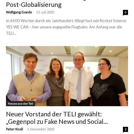
Post-Globalisierung
-
Wolfgang Goede
15. Juli 2025
0
In 6600 Worten durch ein Jahrhundert. Klingt fast wie Rocket Science.
YES WE CAN – hier unsere angepeilte Flugbahn: Am Anfang war die
TELI...
Neues aus der Teli
Neuer Vorstand der TELI gewählt:
„Gegenpol zu Fake News und Social...
-
Peter Knoll
1. November 2023
2