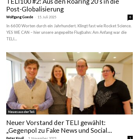
TELI100 #2: Aus den Roaring 20’s in die
Post-Globalisierung
-
Wolfgang Goede
15. Juli 2025
0
In 6600 Worten durch ein Jahrhundert. Klingt fast wie Rocket Science.
YES WE CAN – hier unsere angepeilte Flugbahn: Am Anfang war die
TELI...
Neues aus der Teli
Neuer Vorstand der TELI gewählt:
„Gegenpol zu Fake News und Social...
-
Peter Knoll
1. November 2023
2