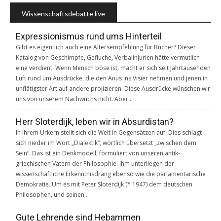
Wissenschaftsdebatte live
Expressionismus rund ums Hinterteil
Gibt es eigentlich auch eine Altersempfehlung für Bücher? Dieser
Katalog von Geschimpfe, Gefluche, Verbalinjurien hätte vermutlich
eine verdient. Wenn Mensch böse ist, macht er sich seit Jahrtausenden
Luft rund um Ausdrücke, die den Anus ins Visier nehmen und jenen in
unflätigster Art auf andere projizieren. Diese Ausdrücke wünschen wir
uns von unserem Nachwuchs nicht. Aber…
Herr Sloterdijk, leben wir in Absurdistan?
In ihrem Urkern stellt sich die Welt in Gegensätzen auf. Dies schlägt
sich nieder im Wort „Dialektik“, wörtlich übersetzt „zwischen dem
Sein“. Das ist ein Denkmodell, formuliert von unseren antik-
griechischen Vätern der Philosophie. Ihm unterliegen der
wissenschaftliche Erkenntnisdrang ebenso wie die parlamentarische
Demokratie. Um es mit Peter Sloterdijk (* 1947) dem deutschen
Philosophen, und seinen…
Gute Lehrende sind Hebammen