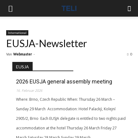
International
EUSJA-Newsletter
Von
Webmaster
-
0
EUSJA
2026 EUSJA general assembly meeting
16. Februar 2026
Where: Brno, Czech Republic When: Thursday 26 March –
Sunday 29 March Accommodation: Hotel Palacký, Kolejní
2905/2, Brno Each EUSJA delegate is entitled to two nights paid
accommodation at the hotel Thursday 26 March Friday 27
March Saturday 28 March Sunday 29 March