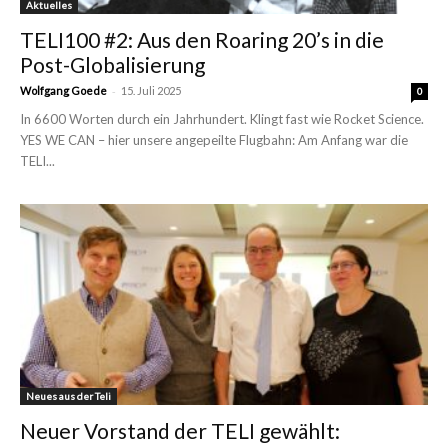
Aktuelles
TELI100 #2: Aus den Roaring 20’s in die
Post-Globalisierung
-
Wolfgang Goede
15. Juli 2025
0
In 6600 Worten durch ein Jahrhundert. Klingt fast wie Rocket Science.
YES WE CAN – hier unsere angepeilte Flugbahn: Am Anfang war die
TELI...
Neues aus der Teli
Neuer Vorstand der TELI gewählt: