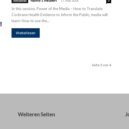
-
Hanns-J. Neubert
17. Mai 2018
Aktuelles
0
In this session, Power of the Media – How to Translate
Cochrane Health Evidence to Inform the Public, media will
learn: How to use the...
Weiterlesen
Seite 3 von 4
Weiteren Seiten
J