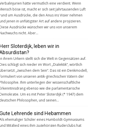
Verbalinjurien hätte vermutlich eine verdient. Wenn
Mensch böse ist, macht er sich seit Jahrtausenden Luft
rund um Ausdrücke, die den Anus ins Visier nehmen
und jenen in unflätigster Art auf andere projizieren.
Diese Ausdrücke wünschen wir uns von unserem
Nachwuchs nicht. Aber…
Herr Sloterdijk, leben wir in
Absurdistan?
In ihrem Urkern stellt sich die Welt in Gegensätzen auf.
Dies schlägt sich nieder im Wort „Dialektik“, wörtlich
übersetzt „zwischen dem Sein“. Das ist ein Denkmodell,
formuliert von unseren antik-griechischen Vätern der
Philosophie. Ihm unterliegen der wissenschaftliche
Erkenntnisdrang ebenso wie die parlamentarische
Demokratie. Um es mit Peter Sloterdijk (* 1947) dem
deutschen Philosophen, und seinen…
Gute Lehrende sind Hebammen
Als ehemaliger Schüler eines Humboldt-Gymnasiums
und Mitglied eines ihm zugehörigen Ruderclubs hat