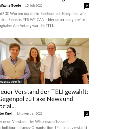
-
lfgang Goede
15. Juli 2025
0
 6600 Worten durch ein Jahrhundert. Klingt fast wie
cket Science. YES WE CAN – hier unsere angepeilte
ugbahn: Am Anfang war die TELI...
eues aus der Teli
euer Vorstand der TELI gewählt:
Gegenpol zu Fake News und
ocial...
-
ter Knoll
1. November 2023
2
r neue Vorstand der Wissenschafts- und
chnikjournalismus-Organisation TELI setzt verstärkt