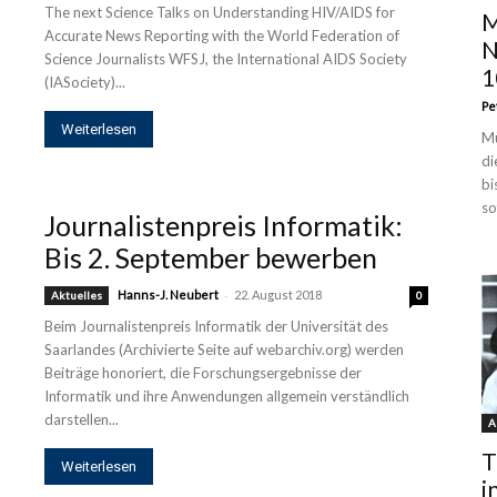
The next Science Talks on Understanding HIV/AIDS for
M
Accurate News Reporting with the World Federation of
N
Science Journalists WFSJ, the International AIDS Society
1
(IASociety)...
Pe
Weiterlesen
Mü
di
bi
so
Journalistenpreis Informatik:
Bis 2. September bewerben
-
Hanns-J. Neubert
22. August 2018
Aktuelles
0
Beim Journalistenpreis Informatik der Universität des
Saarlandes (Archivierte Seite auf webarchiv.org) werden
Beiträge honoriert, die Forschungsergebnisse der
Informatik und ihre Anwendungen allgemein verständlich
darstellen...
A
T
Weiterlesen
i