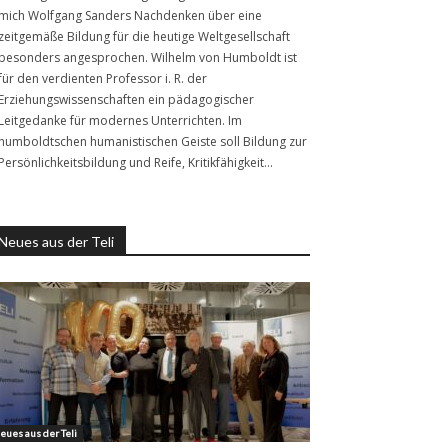
mich Wolfgang Sanders Nachdenken über eine
zeitgemäße Bildung für die heutige Weltgesellschaft
besonders angesprochen. Wilhelm von Humboldt ist
für den verdienten Professor i. R. der
Erziehungswissenschaften ein pädagogischer
Leitgedanke für modernes Unterrichten. Im
humboldtschen humanistischen Geiste soll Bildung zur
Persönlichkeitsbildung und Reife, Kritikfähigkeit…
Neues aus der Teli
eues aus der Teli