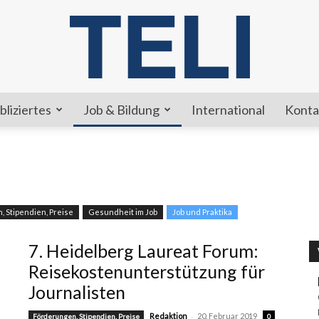
bliziertes
Job & Bildung
International
Konta
TELI
 Stipendien, Preise
Gesundheit im Job
Job und Praktika
7. Heidelberg Laureat Forum:
Reisekostenunterstützung für
Journalisten
-
Redaktion
20. Februar 2019
Förderungen, Stipendien, Preise
0