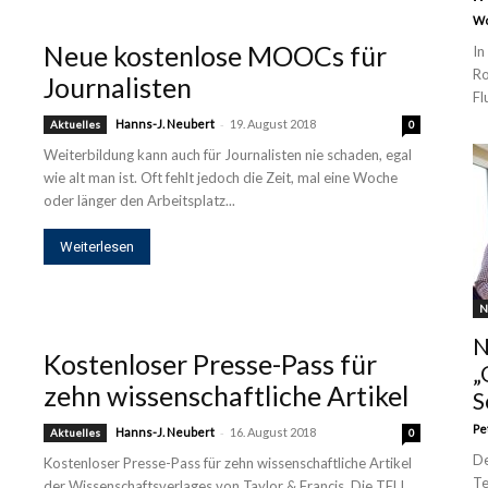
Wo
Neue kostenlose MOOCs für
In
Ro
Journalisten
Fl
-
Hanns-J. Neubert
19. August 2018
Aktuelles
0
Weiterbildung kann auch für Journalisten nie schaden, egal
wie alt man ist. Oft fehlt jedoch die Zeit, mal eine Woche
oder länger den Arbeitsplatz...
Weiterlesen
N
N
Kostenloser Presse-Pass für
„
zehn wissenschaftliche Artikel
S
Pe
-
Hanns-J. Neubert
16. August 2018
Aktuelles
0
De
Kostenloser Presse-Pass für zehn wissenschaftliche Artikel
Te
der Wissenschaftsverlages von Taylor & Francis. Die TELI