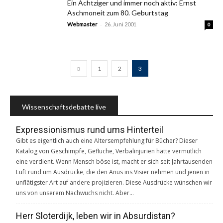
Ein Achtziger und immer noch aktiv: Ernst
Aschmoneit zum 80. Geburtstag
-
Webmaster
26. Juni 2001
0
1
2
3
Wissenschaftsdebatte live
Expressionismus rund ums Hinterteil
Gibt es eigentlich auch eine Altersempfehlung für Bücher? Dieser
Katalog von Geschimpfe, Gefluche, Verbalinjurien hätte vermutlich
eine verdient. Wenn Mensch böse ist, macht er sich seit Jahrtausenden
Luft rund um Ausdrücke, die den Anus ins Visier nehmen und jenen in
unflätigster Art auf andere projizieren. Diese Ausdrücke wünschen wir
uns von unserem Nachwuchs nicht. Aber…
Herr Sloterdijk, leben wir in Absurdistan?