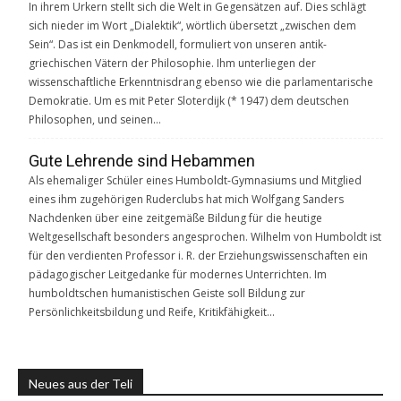
In ihrem Urkern stellt sich die Welt in Gegensätzen auf. Dies schlägt
sich nieder im Wort „Dialektik“, wörtlich übersetzt „zwischen dem
Sein“. Das ist ein Denkmodell, formuliert von unseren antik-
griechischen Vätern der Philosophie. Ihm unterliegen der
wissenschaftliche Erkenntnisdrang ebenso wie die parlamentarische
Demokratie. Um es mit Peter Sloterdijk (* 1947) dem deutschen
Philosophen, und seinen…
Gute Lehrende sind Hebammen
Als ehemaliger Schüler eines Humboldt-Gymnasiums und Mitglied
eines ihm zugehörigen Ruderclubs hat mich Wolfgang Sanders
Nachdenken über eine zeitgemäße Bildung für die heutige
Weltgesellschaft besonders angesprochen. Wilhelm von Humboldt ist
für den verdienten Professor i. R. der Erziehungswissenschaften ein
pädagogischer Leitgedanke für modernes Unterrichten. Im
humboldtschen humanistischen Geiste soll Bildung zur
Persönlichkeitsbildung und Reife, Kritikfähigkeit…
Neues aus der Teli