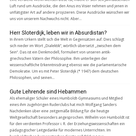
Luft rund um Ausdrücke, die den Anus ins Visier nehmen und jenen in
unflätigster Art auf andere projizieren. Diese Ausdrücke wünschen wir
uns von unserem Nachwuchs nicht. Aber…
Herr Sloterdijk, leben wir in Absurdistan?
In ihrem Urkern stellt sich die Welt in Gegensätzen auf. Dies schlägt
sich nieder im Wort „Dialektik“, wörtlich übersetzt „zwischen dem
Sein“. Das ist ein Denkmodell, formuliert von unseren antik-
griechischen Vätern der Philosophie. Ihm unterliegen der
wissenschaftliche Erkenntnisdrang ebenso wie die parlamentarische
Demokratie. Um es mit Peter Sloterdijk (* 1947) dem deutschen
Philosophen, und seinen…
Gute Lehrende sind Hebammen
Als ehemaliger Schüler eines Humboldt-Gymnasiums und Mitglied
eines ihm zugehörigen Ruderclubs hat mich Wolfgang Sanders
Nachdenken über eine zeitgemäße Bildung für die heutige
Weltgesellschaft besonders angesprochen. Wilhelm von Humboldt ist
für den verdienten Professor i. R. der Erziehungswissenschaften ein
pädagogischer Leitgedanke für modernes Unterrichten. Im