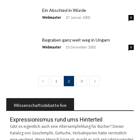
Ein Abschied in Würde
-
Webmaster
27. Januar 2003
0
Begraben ganz weit weg in Ungarn
-
Webmaster
10. Dezember 2002
0
1
2
3
Wissenschaftsdebatte live
Expressionismus rund ums Hinterteil
Gibt es eigentlich auch eine Altersempfehlung für Bücher? Dieser
Katalog von Geschimpfe, Gefluche, Verbalinjurien hätte vermutlich
eine verdient. Wenn Mensch böse ist, macht er sich seit Jahrtausenden