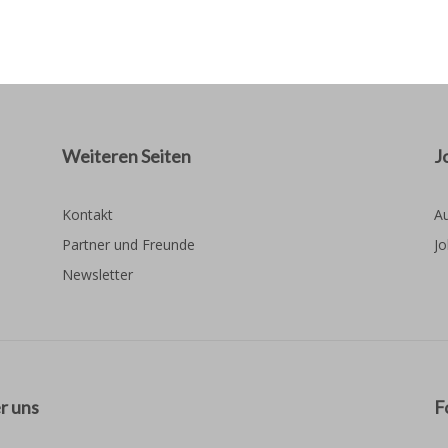
Weiteren Seiten
J
Kontakt
Au
Partner und Freunde
Jo
Newsletter
r uns
F