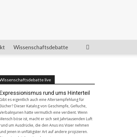
kt
Wissenschaftsdebatte
Wissenschaftsdebatte live
Expressionismus rund ums Hinterteil
Gibt es eigentlich auch eine Altersempfehlung für
Bücher? Dieser Katalog von Geschimpfe, Gefluche,
Verbalinjurien hätte vermutlich eine verdient. Wenn
Mensch böse ist, macht er sich seit Jahrtausenden Luft
rund um Ausdrücke, die den Anus ins Visier nehmen
und jenen in unflätigster Art auf andere projizieren.