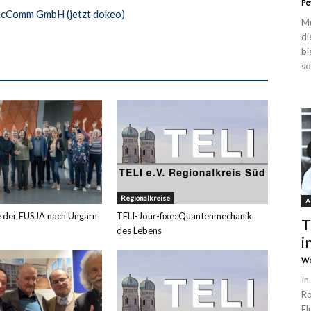
Pe
cComm GmbH (jetzt dokeo)
Mü
di
bi
so
Regionalkreise
A
e der EUSJA nach Ungarn
TELI-Jour-fixe: Quantenmechanik
T
des Lebens
i
Wo
In
Ro
Fl