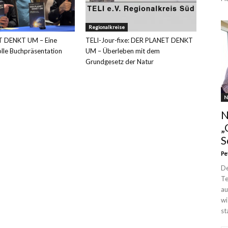
Regionalkreise
 DENKT UM – Eine
TELI-Jour-fixe: DER PLANET DENKT
lle Buchpräsentation
UM – Überleben mit dem
Grundgesetz der Natur
N
N
„
S
Pe
De
Te
au
wi
st