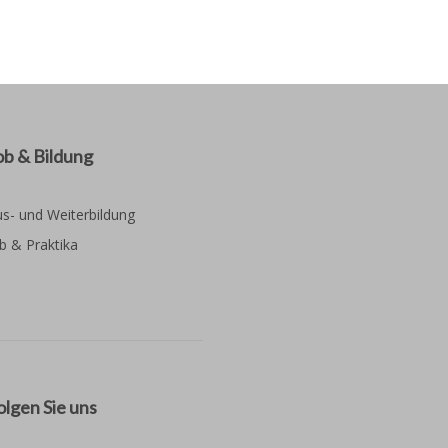
ob & Bildung
s- und Weiterbildung
b & Praktika
olgen Sie uns