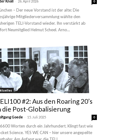
-
ter Knoll
26. April 2026
0
nchen – Der neue Vorstand ist der alte: Die
esjährige Mitgliederversammlung wählte den
sherigen TELI-Vorstand wieder. Ihn verstärkt ab
fort Neumitglied Helmut Scheel. Arno...
ktuelles
ELI100 #2: Aus den Roaring 20’s
n die Post-Globalisierung
-
lfgang Goede
15. Juli 2025
0
 6600 Worten durch ein Jahrhundert. Klingt fast wie
cket Science. YES WE CAN – hier unsere angepeilte
ugbahn: Am Anfang war die TELI...