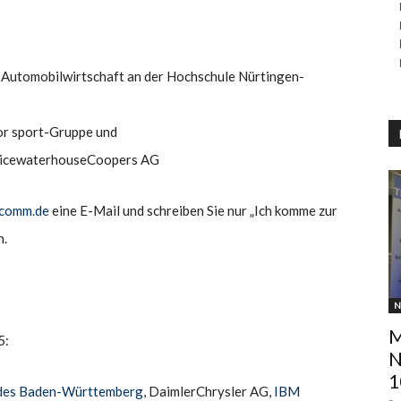
ür Automobilwirtschaft an der Hochschule Nürtingen-
or sport-Gruppe und
 PricewaterhouseCoopers AG
eccomm.de
eine E-Mail und schreiben Sie nur „Ich komme zur
n.
N
M
5:
N
1
ndes Baden-Württemberg
, DaimlerChrysler AG,
IBM