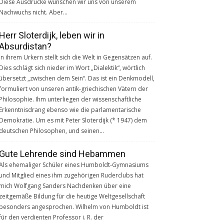
Diese Ausdrücke wünschen wir uns von unserem
Nachwuchs nicht. Aber…
Herr Sloterdijk, leben wir in
Absurdistan?
In ihrem Urkern stellt sich die Welt in Gegensätzen auf.
Dies schlägt sich nieder im Wort „Dialektik“, wörtlich
übersetzt „zwischen dem Sein“. Das ist ein Denkmodell,
formuliert von unseren antik-griechischen Vätern der
Philosophie. Ihm unterliegen der wissenschaftliche
Erkenntnisdrang ebenso wie die parlamentarische
Demokratie. Um es mit Peter Sloterdijk (* 1947) dem
deutschen Philosophen, und seinen…
Gute Lehrende sind Hebammen
Als ehemaliger Schüler eines Humboldt-Gymnasiums
und Mitglied eines ihm zugehörigen Ruderclubs hat
mich Wolfgang Sanders Nachdenken über eine
zeitgemäße Bildung für die heutige Weltgesellschaft
besonders angesprochen. Wilhelm von Humboldt ist
für den verdienten Professor i. R. der