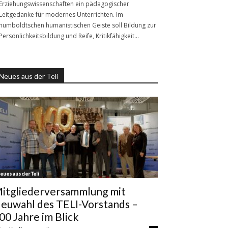
Erziehungswissenschaften ein pädagogischer
Leitgedanke für modernes Unterrichten. Im
humboldtschen humanistischen Geiste soll Bildung zur
Persönlichkeitsbildung und Reife, Kritikfähigkeit…
Neues aus der Teli
eues aus der Teli
itgliederversammlung mit
euwahl des TELI-Vorstands –
00 Jahre im Blick