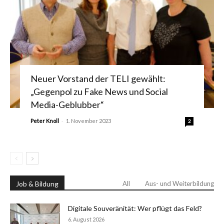
Neuer Vorstand der TELI gewählt:
„Gegenpol zu Fake News und Social
Media-Geblubber“
-
Peter Knoll
1. November 2023
2
Job & Bildung
All
Aus- und Weiterbildung
Digitale Souveränität: Wer pflügt das Feld?
6. August 2026