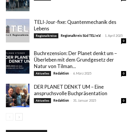
TELI-Jour-fixe: Quantenmechanik des
Lebens
-
Regionalkreis Süd TELI e.V.
1. April 2025
Regionalkreise
0
Buchrezension: Der Planet denkt um –
Überleben mit dem Grundgesetz der
Natur von Tilman...
-
Redaktion
6. März 2025
Aktuelles
0
DER PLANET DENKT UM – Eine
anspruchsvolle Buchpräsentation
-
Redaktion
31. Januar 2025
Aktuelles
0